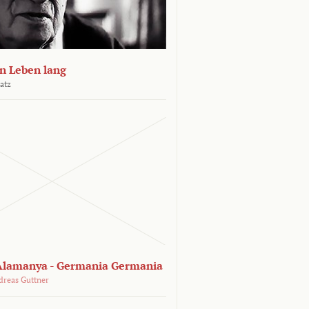
n Leben lang
atz
lamanya - Germania Germania
dreas Guttner