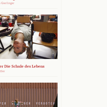
 Gierlinger
r Die Schule des Lebens
ttler