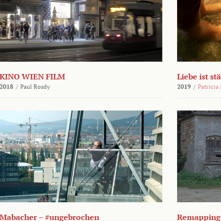
KINO WIEN FILM
Liebe ist st
2018
/
Paul Rosdy
2019
/
Patricia
Mabacher – #ungebrochen
Remapping 