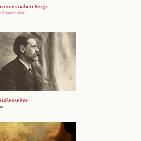
 eines nahen Bergs
an Brameshuber
Außenseiter
ar