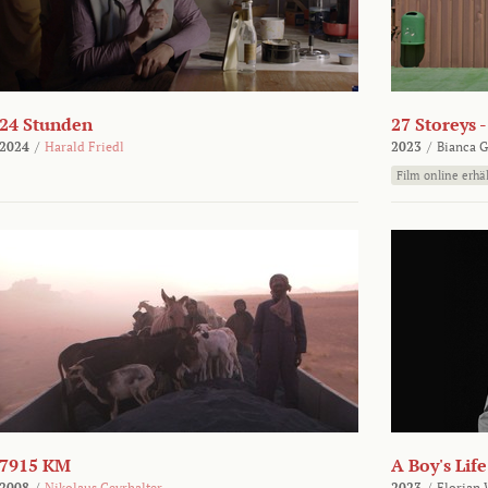
24 Stunden
27 Storeys 
2024
/
Harald Friedl
2023
/
Bianca G
Film online erhäl
7915 KM
A Boy's Life
2008
/
Nikolaus Geyrhalter
2023
/
Florian 