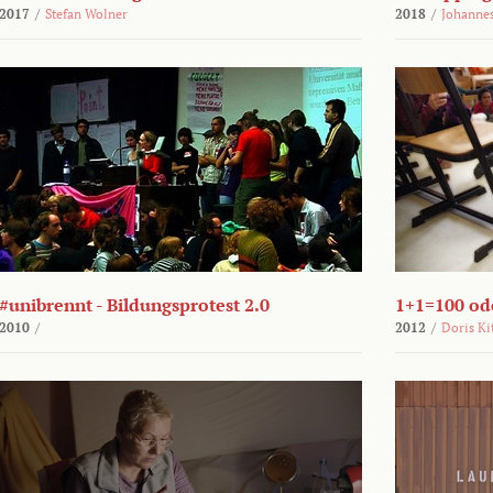
2017
/
Stefan Wolner
2018
/
Johannes
#unibrennt - Bildungsprotest 2.0
1+1=100 ode
2010
/
2012
/
Doris Ki