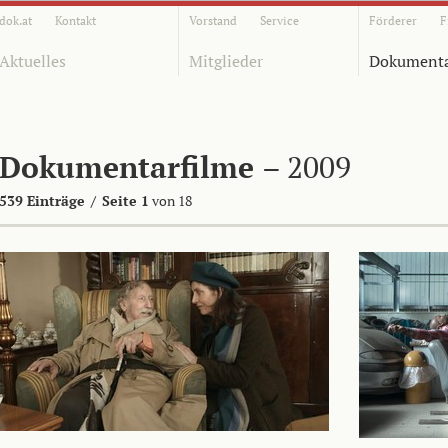
dok.at
Kontakt
Vorstand
Service
Förderer
F
Aktuelles
Mitglieder
Dokumenta
Dokumentarfilme
– 2009
539 Einträge
/
Seite 1
von 18