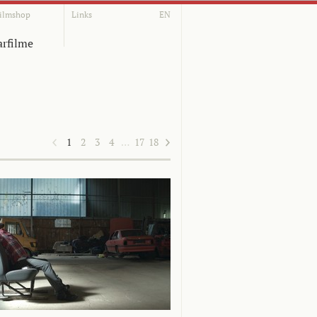
ilmshop
Links
EN
rfilme
1
2
3
4
…
17
18