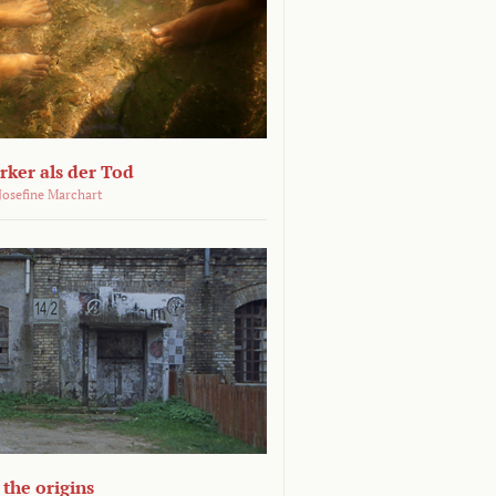
ärker als der Tod
 Josefine Marchart
the origins