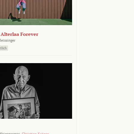
- Alterlaa Forever
leissinger
tlich
Weigensamer,
Christian Krönes