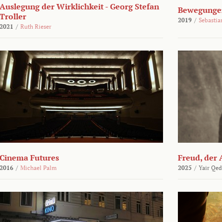
Auslegung der Wirklichkeit - Georg Stefan
Bewegungen
Troller
2019
/
Sebasti
2021
/
Ruth Rieser
Cinema Futures
Freud, der 
2016
/
Michael Palm
2025
/
Yair Qed