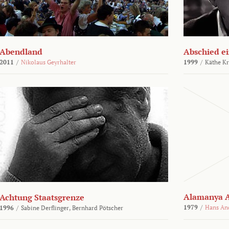
Abendland
Abschied ei
2011
/
Nikolaus Geyrhalter
1999
/
Käthe Kr
Alamanya A
Achtung Staatsgrenze
1979
/
Hans An
1996
/
Sabine Derflinger,
Bernhard Pötscher