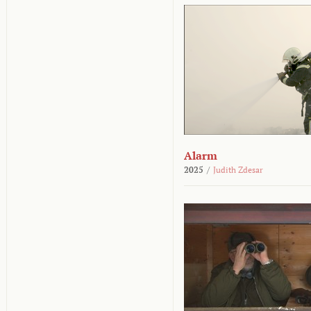
Alarm
2025
/
Judith Zdesar