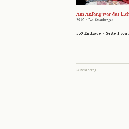
Am Anfang war das Lic
2010
/
P.A. Straubinger
539 Einträge
/
Seite 1
von 
Seitenanfang