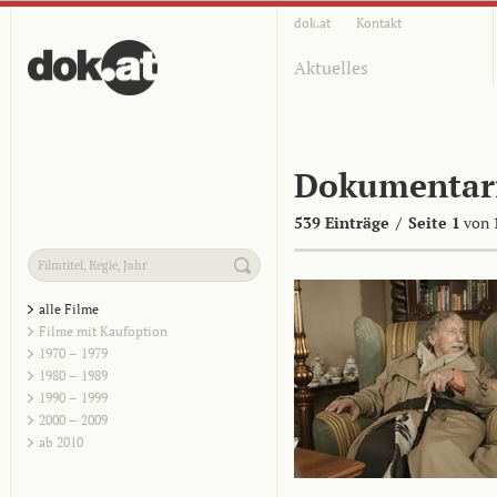
dok.at
Kontakt
Aktuelles
Dokumentar
539 Einträge
/
Seite 1
von 
alle Filme
Filme mit Kaufoption
1970 – 1979
1980 – 1989
1990 – 1999
2000 – 2009
ab 2010