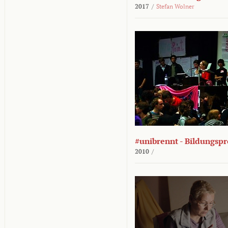
2017
/
Stefan Wolner
#unibrennt - Bildungspr
2010
/