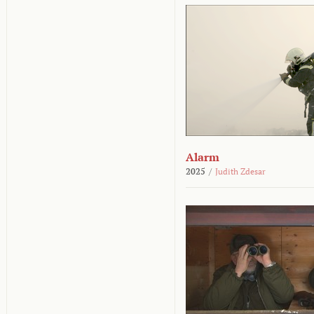
Alarm
2025
/
Judith Zdesar