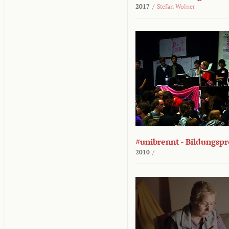
2017
/
Stefan Wolner
#unibrennt - Bildungspr
2010
/