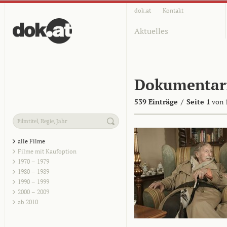
dok.at
Kontakt
Aktuelles
Dokumentar
539 Einträge
/
Seite 1
von 
alle Filme
Filme mit Kaufoption
1970 – 1979
1980 – 1989
1990 – 1999
2000 – 2009
ab 2010