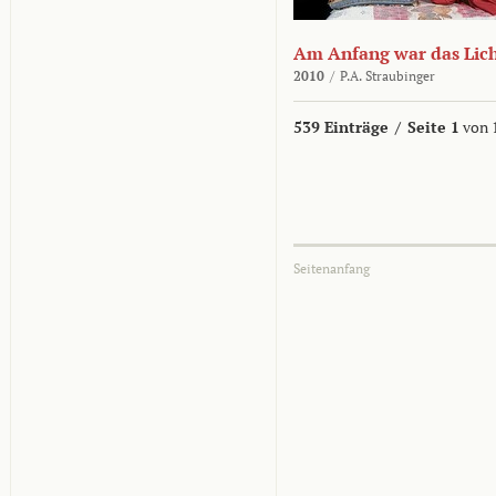
Am Anfang war das Lic
2010
/
P.A. Straubinger
539 Einträge
/
Seite 1
von 
Seitenanfang