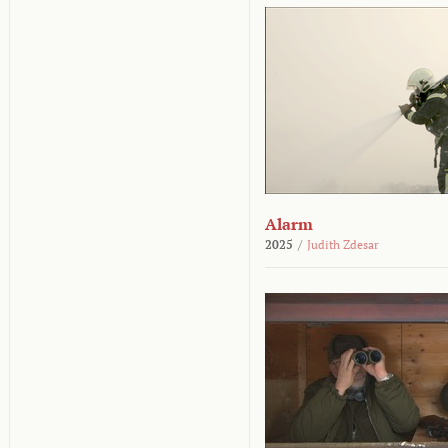
Alarm
2025
/
Judith Zdesar