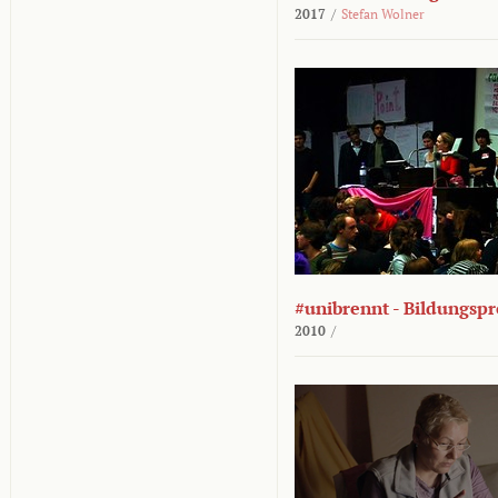
2017
/
Stefan Wolner
#unibrennt - Bildungspr
2010
/