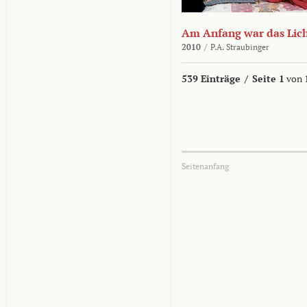
Am Anfang war das Lic
2010
/
P.A. Straubinger
539 Einträge
/
Seite 1
von 
Seitenanfang