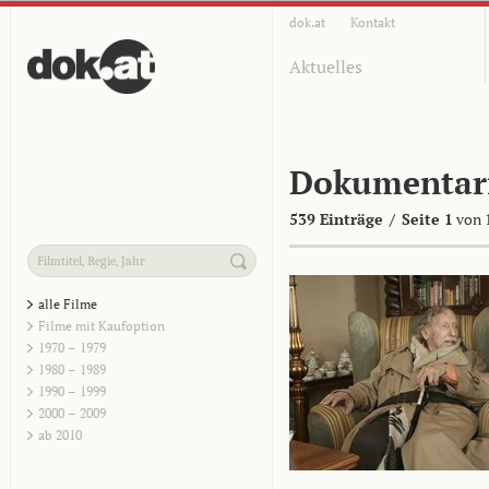
dok.at
Kontakt
Aktuelles
Dokumentar
539 Einträge
/
Seite 1
von 
alle Filme
Filme mit Kaufoption
1970 – 1979
1980 – 1989
1990 – 1999
2000 – 2009
ab 2010