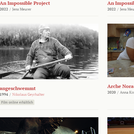
An Impossible Project
An Impossib
2022
/
Jens Meurer
2022
/
Jens Meu
Arche Nora
angeschwemmt
2020
/
Anna Kir
1994
/
Nikolaus Geyrhalter
Film online erhältlich