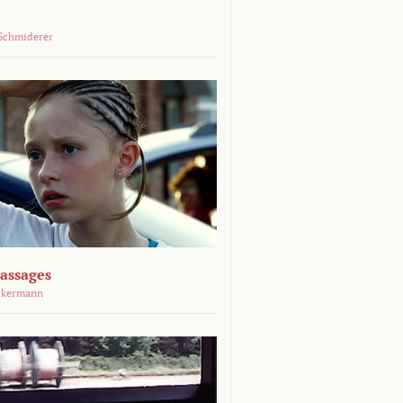
Schmiderer
assages
ckermann