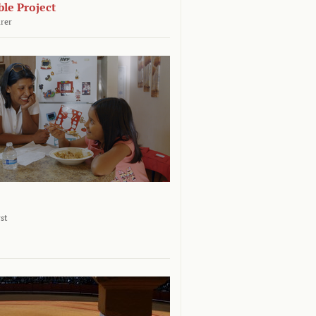
le Project
rer
st