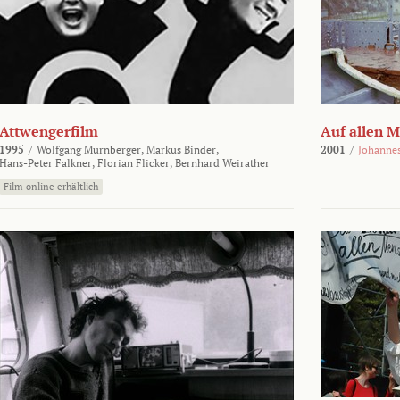
Attwengerfilm
Auf allen 
1995
/
Wolfgang Murnberger,
Markus Binder,
2001
/
Johanne
Hans-Peter Falkner,
Florian Flicker,
Bernhard Weirather
Film online erhältlich