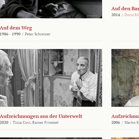
Auf den Ba
2014
/
Doris Ki
Auf dem Weg
1986 - 1990
/
Peter Schreiner
Aufzeichnungen aus der Unterwelt
Aufzeichnu
2020
/
Tizza Covi,
Rainer Frimmel
2006
/
Martin 