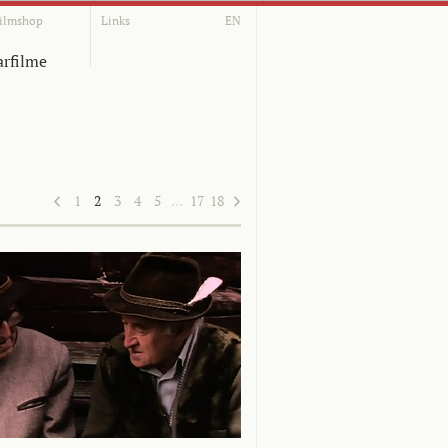
ilmshop
Links
EN
rfilme
1
2
3
4
5
…
17
18