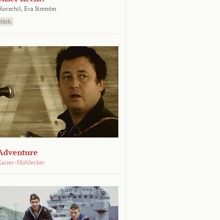
orschil,
Eva Simmler
tlich
Adventure
Kaiser-Mühlecker