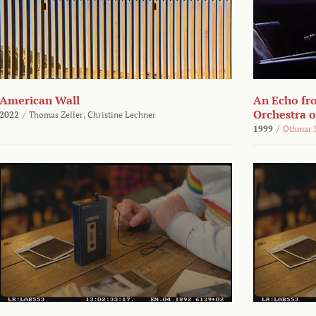
American Wall
An Echo fr
Orchestra 
2022
/
Thomas Zeller,
Christine Lechner
1999
/
Othmar 