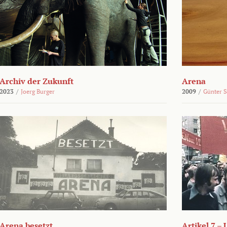
Archiv der Zukunft
Arena
2023
/
Joerg Burger
2009
/
Günter 
Arena besetzt
Artikel 7 –