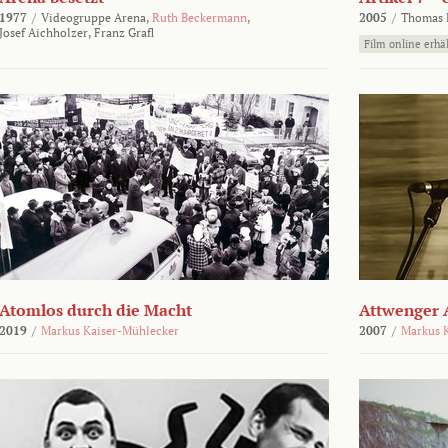
1977
/
Videogruppe Arena,
Ruth Beckermann
,
2005
/
Thomas K
Josef Aichholzer,
Franz Grafl
Film online erhäl
Atomlos durch die Macht
Attwenger 
2019
/
Markus Kaiser-Mühlecker
2007
/
Markus 