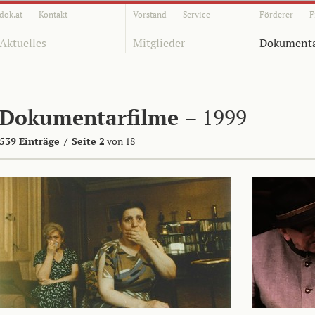
dok.at
Kontakt
Vorstand
Service
Förderer
F
Aktuelles
Mitglieder
Dokumenta
Dokumentarfilme
– 1999
539 Einträge
/
Seite 2
von 18