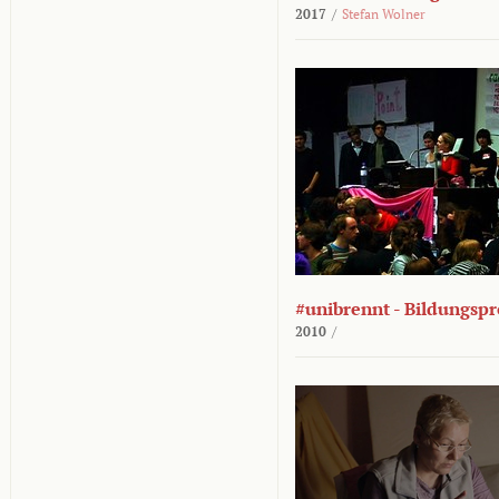
2017
/
Stefan Wolner
#unibrennt - Bildungspr
2010
/