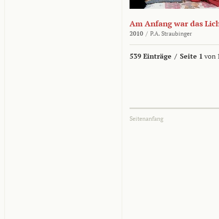
Am Anfang war das Lic
2010
/
P.A. Straubinger
539 Einträge
/
Seite 1
von 
Seitenanfang