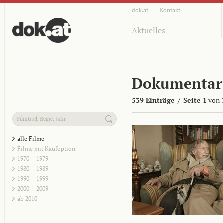
dok.at
Kontakt
Aktuelles
Dokumentar
539 Einträge
/
Seite 1
von 
alle Filme
Filme mit Kaufoption
1970 – 1979
1980 – 1989
1990 – 1999
2000 – 2009
ab 2010