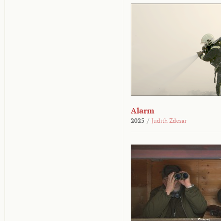
Alarm
2025
/
Judith Zdesar