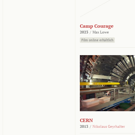
Camp Courage
2023
/
Max Lowe
Film online erhältlich
CERN
2013
/
Nikolaus Geyrhalter