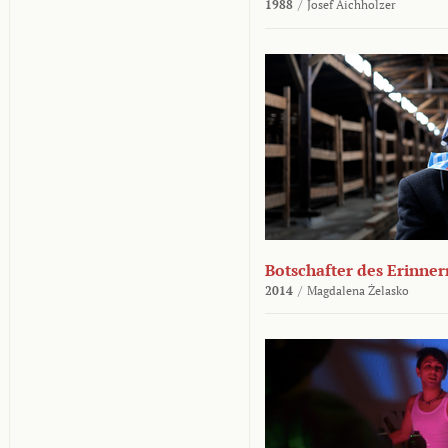
1988
/
Josef Aichholzer
Botschafter des Erinner
2014
/
Magdalena Żelasko