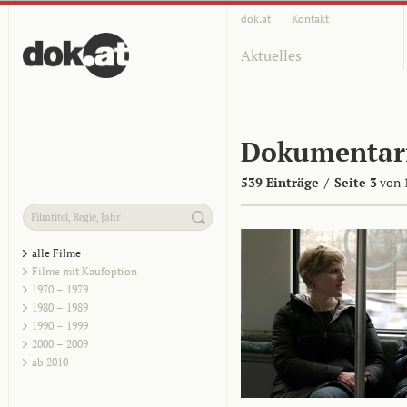
dok.at
Kontakt
Aktuelles
Dokumentar
539 Einträge
/
Seite 3
von 
alle Filme
Filme mit Kaufoption
1970 – 1979
1980 – 1989
1990 – 1999
2000 – 2009
ab 2010