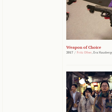
Weapon of Choice
2017
/
Fritz Ofner
,
Eva Hausberg