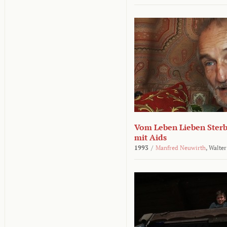
Vom Leben Lieben Sterb
mit Aids
1993
/
Manfred Neuwirth
,
Walter