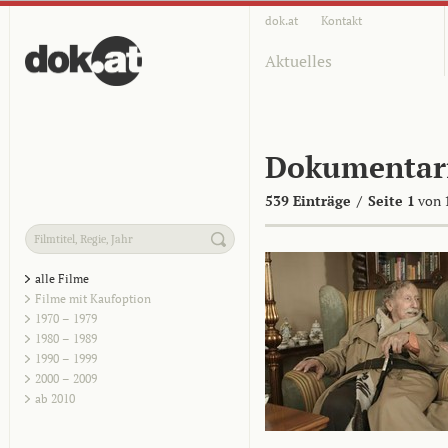
dok.at
Kontakt
Aktuelles
Dokumentar
539 Einträge
/
Seite 1
von 
alle Filme
Filme mit Kaufoption
1970 – 1979
1980 – 1989
1990 – 1999
2000 – 2009
ab 2010