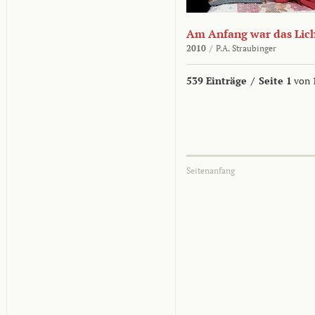
Am Anfang war das Lic
2010
/
P.A. Straubinger
539 Einträge
/
Seite 1
von 
Seitenanfang