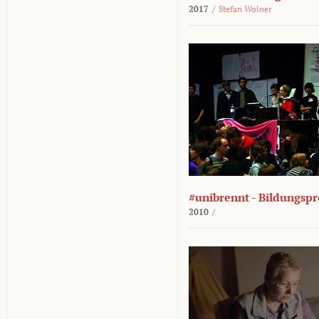
2017
/
Stefan Wolner
#unibrennt - Bildungspr
2010
/