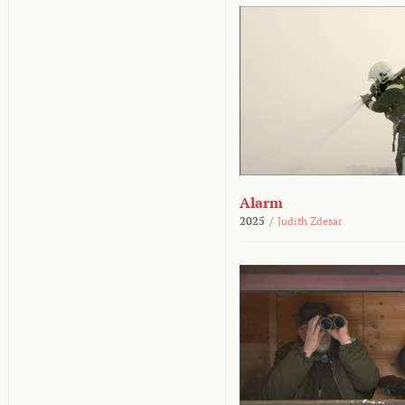
Alarm
2025
/
Judith Zdesar