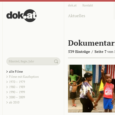
dok.at
Kontakt
Aktuelles
Dokumentar
539 Einträge
/
Seite 7
von 
alle Filme
Filme mit Kaufoption
1970 – 1979
1980 – 1989
1990 – 1999
2000 – 2009
ab 2010