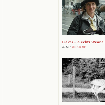
Fiaker – A echts Weana
2022
/
Ulli Gladik