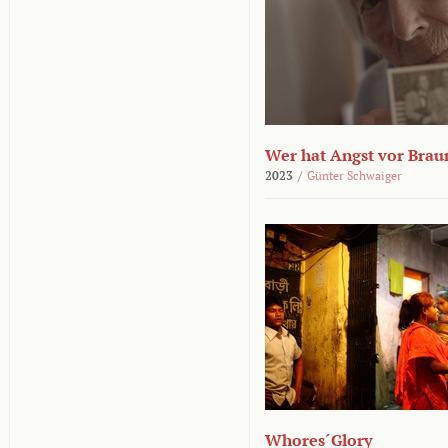
Wer hat Angst vor Brau
2023
/
Günter Schwaiger
Whores´Glory