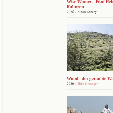
Wise Women - Fünf He
Kulturen
2025
/
Nicole Scherg
Wood - der geraubte W
2020
/
Ebba Sinzinger