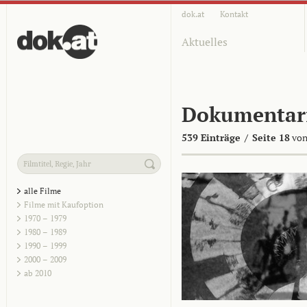
dok.at
Kontakt
Aktuelles
Dokumentar
539 Einträge
/
Seite 18
von
alle Filme
Filme mit Kaufoption
1970 – 1979
1980 – 1989
1990 – 1999
2000 – 2009
ab 2010