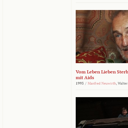
Vom Leben Lieben Sterb
mit Aids
1993
/
Manfred Neuwirth
,
Walter