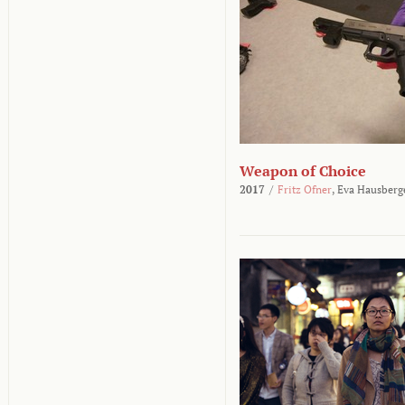
Weapon of Choice
2017
/
Fritz Ofner
,
Eva Hausberg