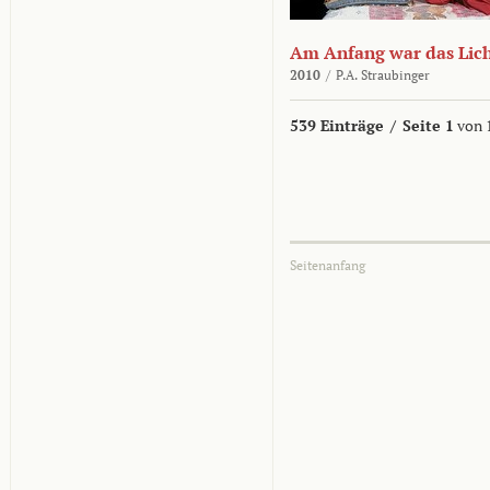
Am Anfang war das Lic
2010
/
P.A. Straubinger
539 Einträge
/
Seite 1
von 
Seitenanfang