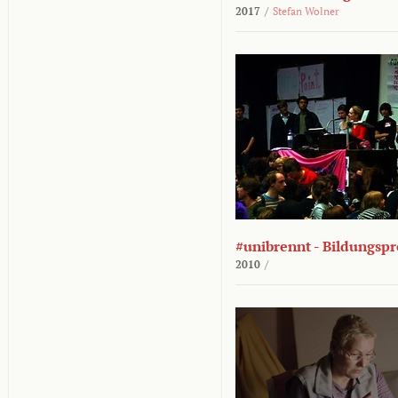
2017
/
Stefan Wolner
#unibrennt - Bildungspr
2010
/