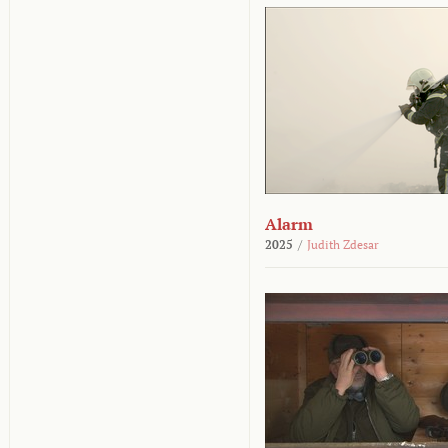
Alarm
2025
/
Judith Zdesar