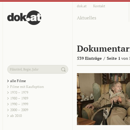
dok.at
Kontakt
Aktuelles
Dokumentar
539 Einträge
/
Seite 1
von 
alle Filme
Filme mit Kaufoption
1970 – 1979
1980 – 1989
1990 – 1999
2000 – 2009
ab 2010