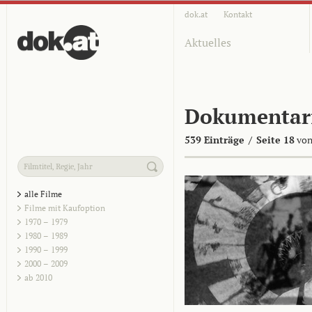
dok.at
Kontakt
Aktuelles
Dokumentar
539 Einträge
/
Seite 18
von
alle Filme
Filme mit Kaufoption
1970 – 1979
1980 – 1989
1990 – 1999
2000 – 2009
ab 2010