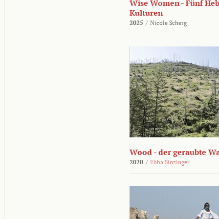
Wise Women - Fünf He
Kulturen
2025
/
Nicole Scherg
Wood - der geraubte W
2020
/
Ebba Sinzinger