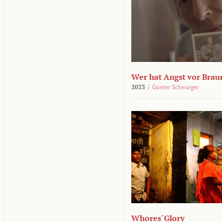
Wer hat Angst vor Brau
2023
/
Günter Schwaiger
Whores´Glory