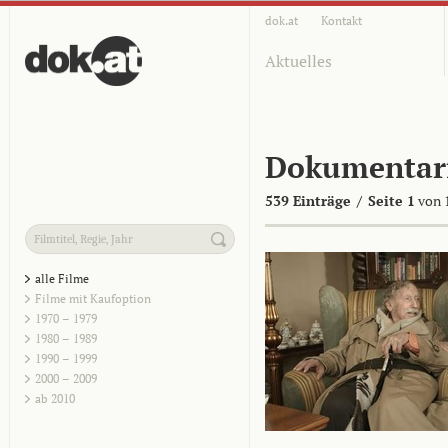
dok.at
Kontakt
Aktuelles
Dokumentar
539 Einträge
/
Seite 1
von 
alle Filme
Filme mit Kaufoption
1970 – 1979
1980 – 1989
1990 – 1999
2000 – 2009
ab 2010