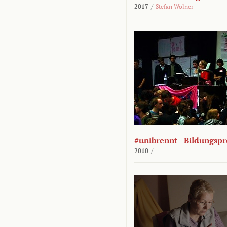
2017
/
Stefan Wolner
#unibrennt - Bildungspr
2010
/