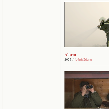
Alarm
2025
/
Judith Zdesar