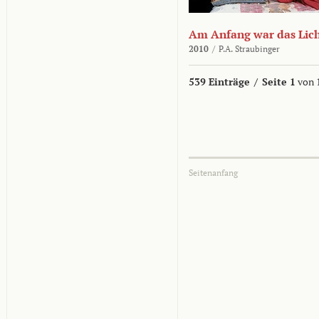
Am Anfang war das Lic
2010
/
P.A. Straubinger
539 Einträge
/
Seite 1
von 
Seitenanfang