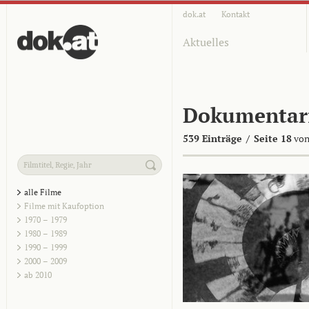
dok.at
Kontakt
Aktuelles
Dokumentar
539 Einträge
/
Seite 18
von
alle Filme
Filme mit Kaufoption
1970 – 1979
1980 – 1989
1990 – 1999
2000 – 2009
ab 2010