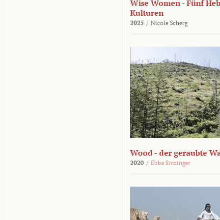
Wise Women - Fünf He
Kulturen
2025
/
Nicole Scherg
Wood - der geraubte W
2020
/
Ebba Sinzinger