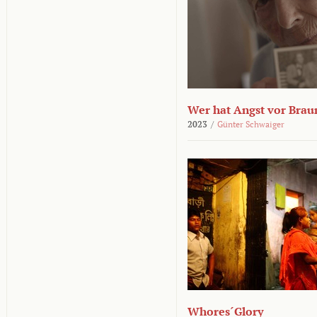
Wer hat Angst vor Brau
2023
/
Günter Schwaiger
Whores´Glory