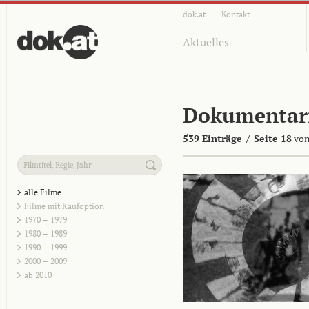
dok.at
Kontakt
Aktuelles
Dokumentar
539 Einträge
/
Seite 18
von
alle Filme
Filme mit Kaufoption
1970 – 1979
1980 – 1989
1990 – 1999
2000 – 2009
ab 2010