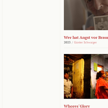
Wer hat Angst vor Brau
2023
/
Günter Schwaiger
Whores´Glory