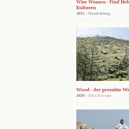
Wise Women - Fünf He
Kulturen
2025
/
Nicole Scherg
Wood - der geraubte W
2020
/
Ebba Sinzinger