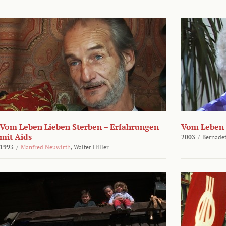
Vom Leben Lieben Sterben – Erfahrungen
Vom Leben 
mit Aids
2003
/
Bernadet
1993
/
Manfred Neuwirth
,
Walter Hiller