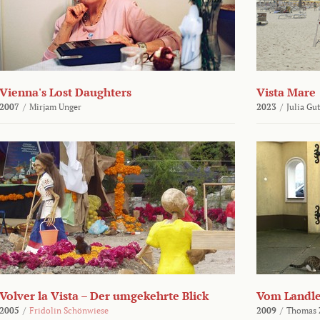
Vienna's Lost Daughters
Vista Mare
2007
/
Mirjam Unger
2023
/
Julia Gu
Volver la Vista – Der umgekehrte Blick
Vom Landl
2005
/
Fridolin Schönwiese
2009
/
Thomas 