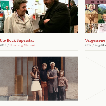
Ute Bock Superstar
Vergessene 
2018
/
Houchang Allahyari
2012
/
Angelika