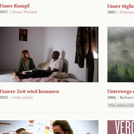
Unser Kampf
Unser tägli
2017
/
Simon Wieland
2005
/
Nikolaus
Unsere Zeit wird kommen
Unterwegs 
2025
/
Ivette Löcker
2004
/
Barbara 
Film online erhäl