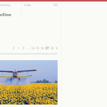
ilmshop
Links
EN
rfilme
1
2
…
14
15
16
17
18