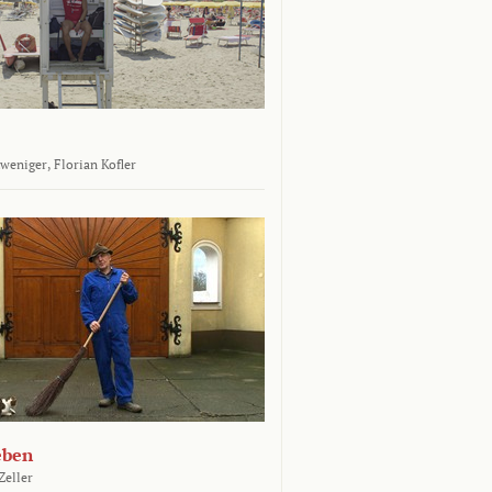
tweniger,
Florian Kofler
eben
Zeller