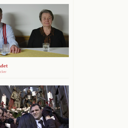
ndet
öcker