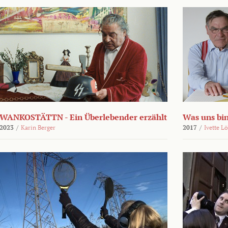
WANKOSTÄTTN - Ein Überlebender erzählt
Was uns bi
2023
/
Karin Berger
2017
/
Ivette L