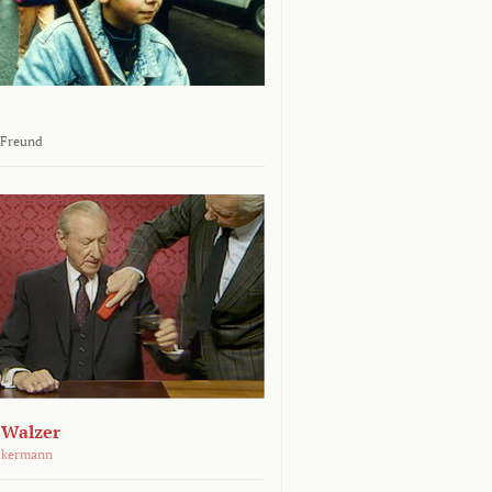
 Freund
 Walzer
ckermann