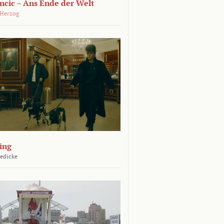
ncic – Ans Ende der Welt
 Herzog
ing
Jedicke