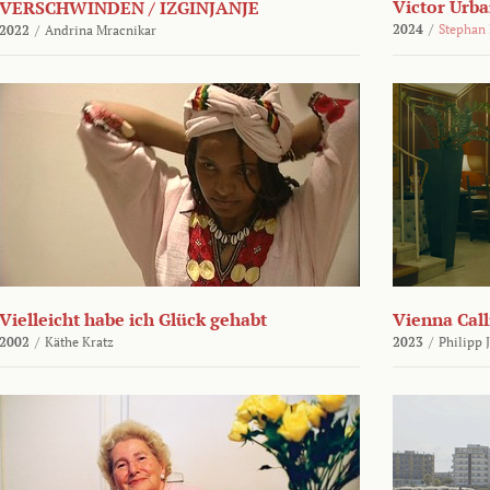
Victor Urba
VERSCHWINDEN / IZGINJANJE
2024
/
Stephan
2022
/
Andrina Mracnikar
Vielleicht habe ich Glück gehabt
Vienna Call
2002
/
Käthe Kratz
2023
/
Philipp 