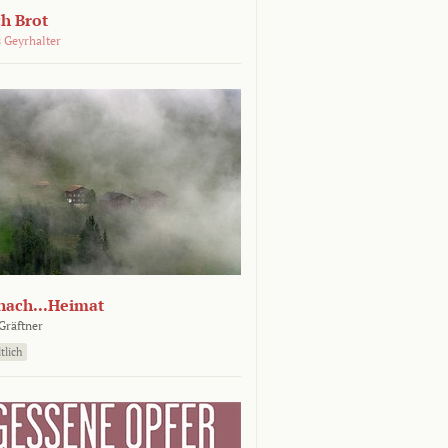
ch Brot
 Geyrhalter
nach...Heimat
Gräftner
tlich