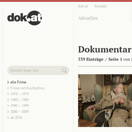
dok.at
Kontakt
Aktuelles
Dokumentar
539 Einträge
/
Seite 1
von 
alle Filme
Filme mit Kaufoption
1970 – 1979
1980 – 1989
1990 – 1999
2000 – 2009
ab 2010