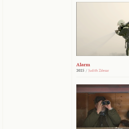
Alarm
2025
/
Judith Zdesar