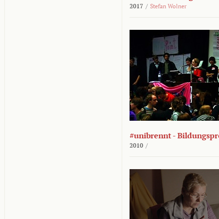
2017
/
Stefan Wolner
#unibrennt - Bildungspr
2010
/