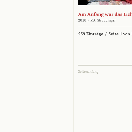
Am Anfang war das Lic
2010
/
P.A. Straubinger
539 Einträge
/
Seite 1
von 
Seitenanfang