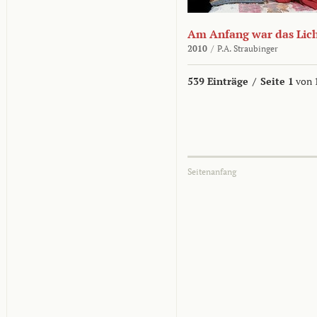
Am Anfang war das Lic
2010
/
P.A. Straubinger
539 Einträge
/
Seite 1
von 
Seitenanfang