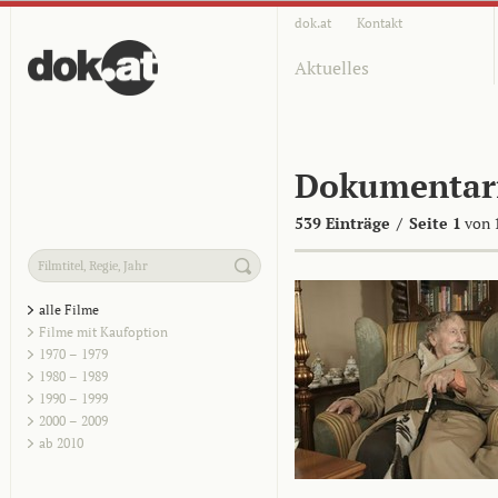
dok.at
Kontakt
Aktuelles
Dokumentar
539 Einträge
/
Seite 1
von 
alle Filme
Filme mit Kaufoption
1970 – 1979
1980 – 1989
1990 – 1999
2000 – 2009
ab 2010