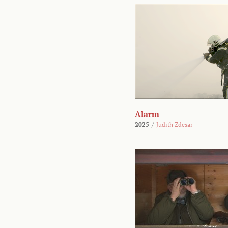
Alarm
2025
/
Judith Zdesar