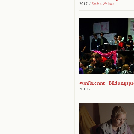
2017
/
Stefan Wolner
#unibrennt - Bildungspr
2010
/