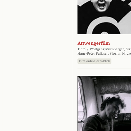
Attwengerfilm
1995
/
Wolfgang Murnberger,
Mar
Hans-Peter Falkner,
Florian Flick
Film online erhältlich