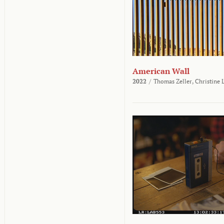
American Wall
2022
/
Thomas Zeller,
Christine 