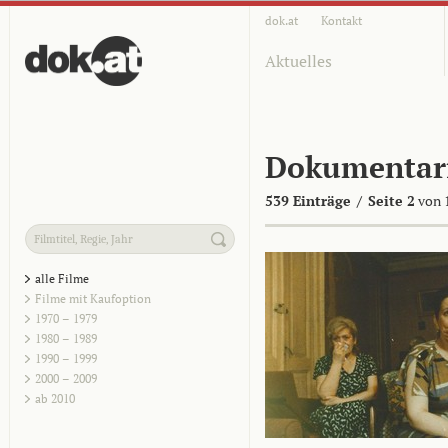
dok.at
Kontakt
Aktuelles
Dokumentar
539 Einträge
/
Seite 2
von 
alle Filme
Filme mit Kaufoption
1970 – 1979
1980 – 1989
1990 – 1999
2000 – 2009
ab 2010