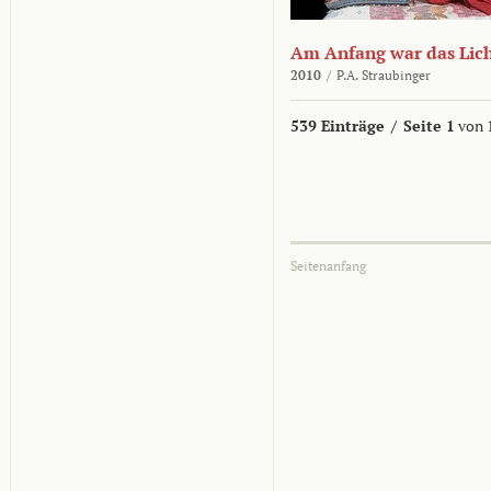
Am Anfang war das Lic
2010
/
P.A. Straubinger
539 Einträge
/
Seite 1
von 
Seitenanfang