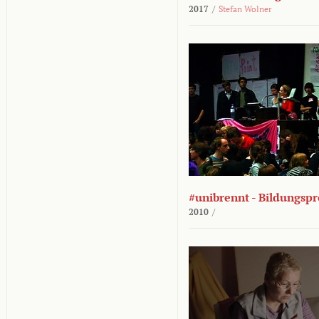
2017
/
Stefan Wolner
#unibrennt - Bildungspr
2010
/