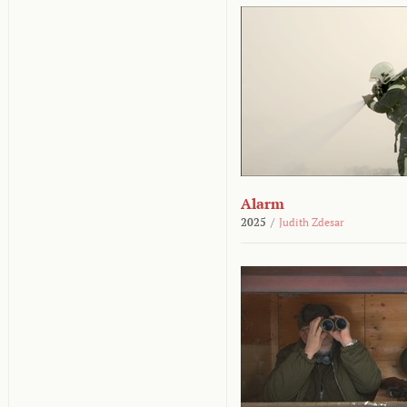
Alarm
2025
/
Judith Zdesar