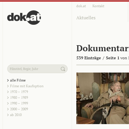
dok.at
Kontakt
Aktuelles
Dokumentar
539 Einträge
/
Seite 1
von 
alle Filme
Filme mit Kaufoption
1970 – 1979
1980 – 1989
1990 – 1999
2000 – 2009
ab 2010