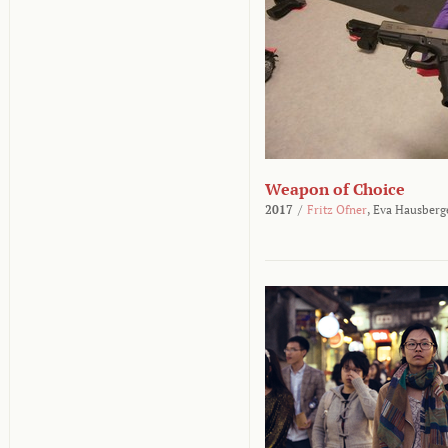
Weapon of Choice
2017
/
Fritz Ofner
,
Eva Hausberg