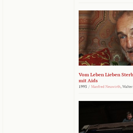
Vom Leben Lieben Sterb
mit Aids
1993
/
Manfred Neuwirth
,
Walter