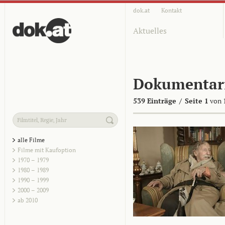
dok.at
Kontakt
Aktuelles
Dokumentar
539 Einträge
/
Seite 1
von 
alle Filme
Filme mit Kaufoption
1970 – 1979
1980 – 1989
1990 – 1999
2000 – 2009
ab 2010