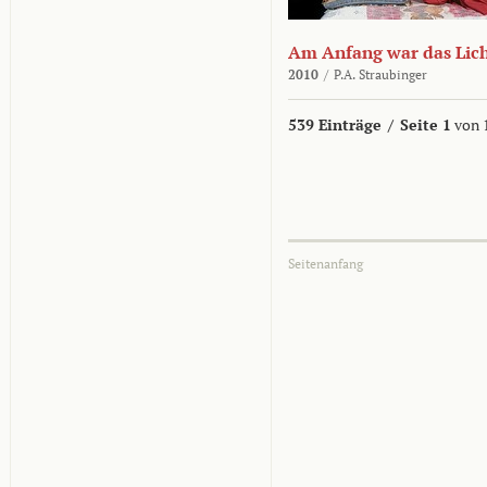
Am Anfang war das Lic
2010
/
P.A. Straubinger
539 Einträge
/
Seite 1
von 
Seitenanfang