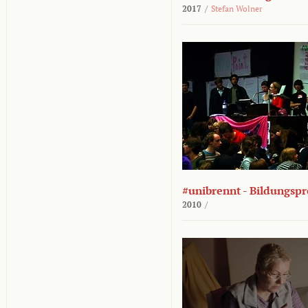
2017
/
Stefan Wolner
#unibrennt - Bildungspr
2010
/