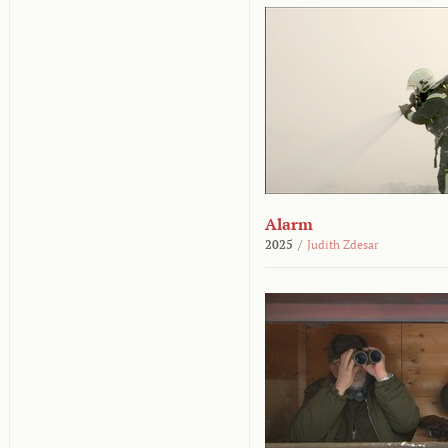
Alarm
2025
/
Judith Zdesar