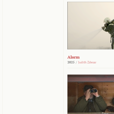
Alarm
2025
/
Judith Zdesar