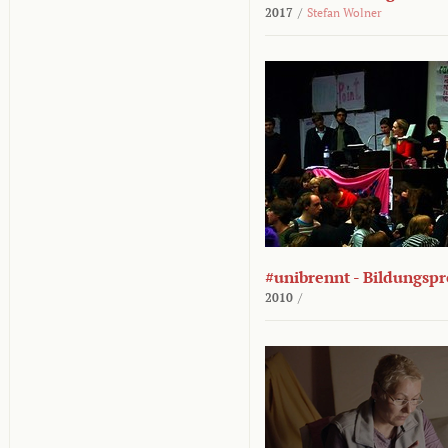
2017
/
Stefan Wolner
#unibrennt - Bildungspr
2010
/