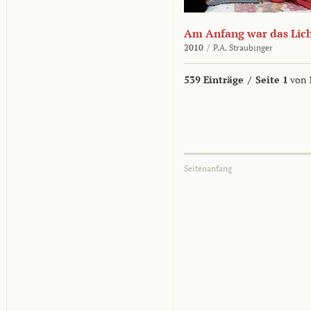
Am Anfang war das Lic
2010
/
P.A. Straubinger
539 Einträge
/
Seite 1
von 
Seitenanfang