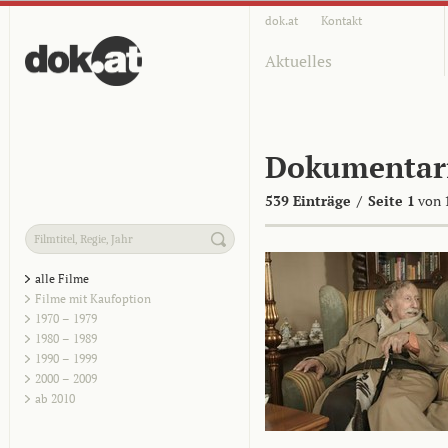
dok.at
Kontakt
Aktuelles
Dokumentar
539 Einträge
/
Seite 1
von 
alle Filme
Filme mit Kaufoption
1970 – 1979
1980 – 1989
1990 – 1999
2000 – 2009
ab 2010