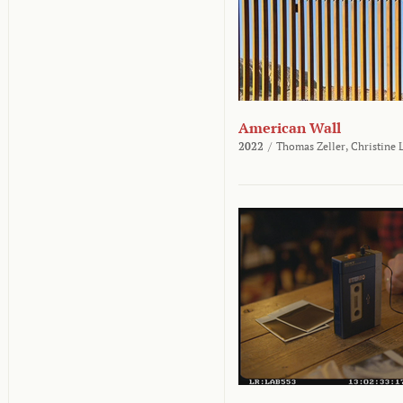
American Wall
2022
/
Thomas Zeller,
Christine 