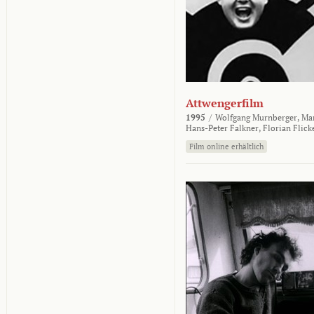
Attwengerfilm
1995
/
Wolfgang Murnberger,
Mar
Hans-Peter Falkner,
Florian Flick
Film online erhältlich