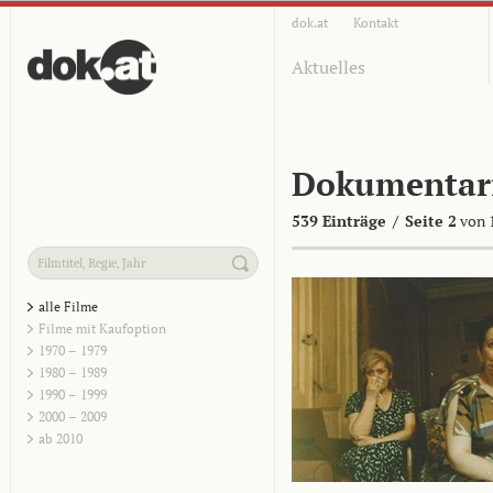
dok.at
Kontakt
Aktuelles
Dokumentar
539 Einträge
/
Seite 2
von 
alle Filme
Filme mit Kaufoption
1970 – 1979
1980 – 1989
1990 – 1999
2000 – 2009
ab 2010