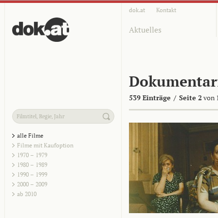
dok.at
Kontakt
Aktuelles
Dokumentar
539 Einträge
/
Seite 2
von 
alle Filme
Filme mit Kaufoption
1970 – 1979
1980 – 1989
1990 – 1999
2000 – 2009
ab 2010