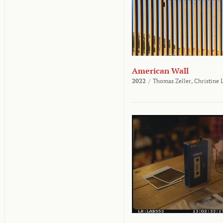
American Wall
2022
/
Thomas Zeller,
Christine 