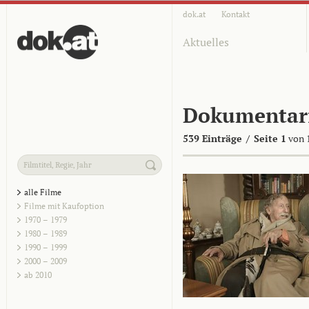
dok.at
Kontakt
Aktuelles
Dokumentar
539 Einträge
/
Seite 1
von 
alle Filme
Filme mit Kaufoption
1970 – 1979
1980 – 1989
1990 – 1999
2000 – 2009
ab 2010