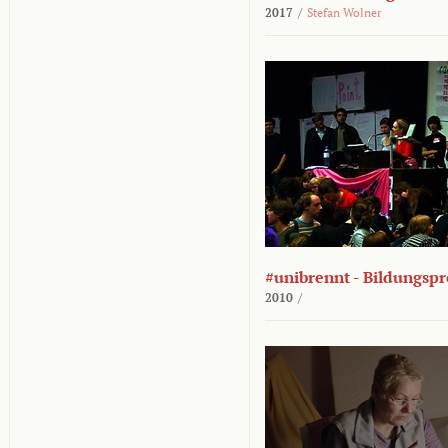
2017
/
Stefan Wolner
#unibrennt - Bildungspr
2010
/