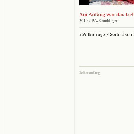
Am Anfang war das Lic
2010
/
P.A. Straubinger
539 Einträge
/
Seite 1
von 
Seitenanfang