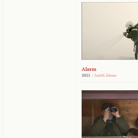
Alarm
2025
/
Judith Zdesar