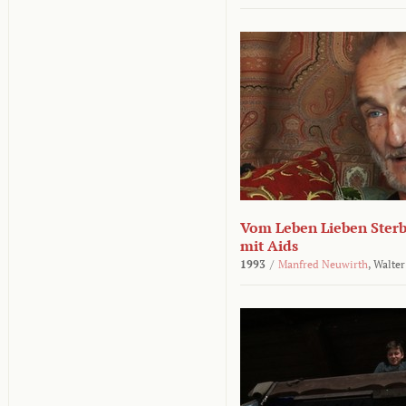
Vom Leben Lieben Sterb
mit Aids
1993
/
Manfred Neuwirth
,
Walter