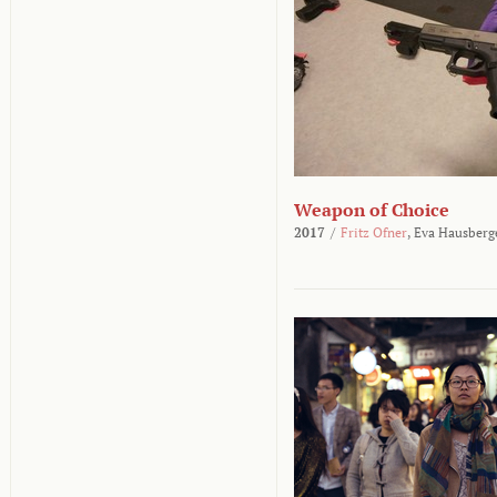
Weapon of Choice
2017
/
Fritz Ofner
,
Eva Hausberg