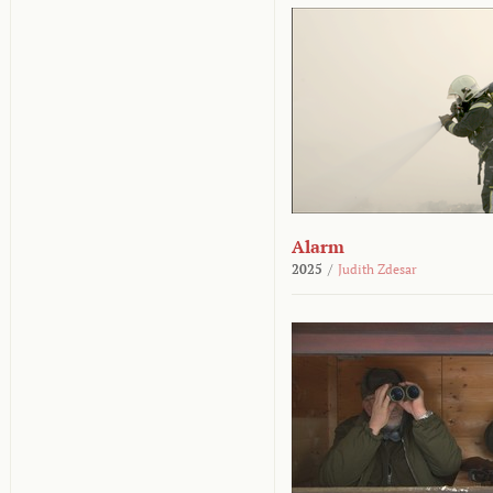
Alarm
2025
/
Judith Zdesar