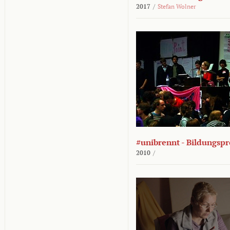
2017
/
Stefan Wolner
#unibrennt - Bildungspr
2010
/