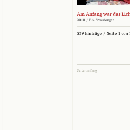
Am Anfang war das Lic
2010
/
P.A. Straubinger
539 Einträge
/
Seite 1
von 
Seitenanfang