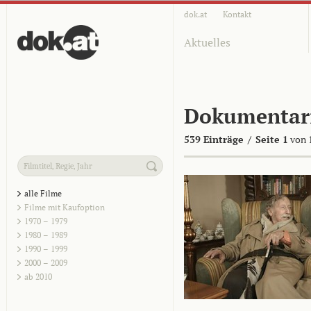
dok.at
Kontakt
Aktuelles
Dokumentar
539 Einträge
/
Seite 1
von 
alle Filme
Filme mit Kaufoption
1970 – 1979
1980 – 1989
1990 – 1999
2000 – 2009
ab 2010