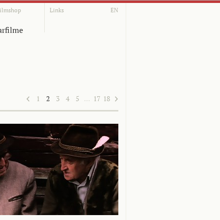
ilmshop
Links
EN
rfilme
1
2
3
4
5
…
17
18