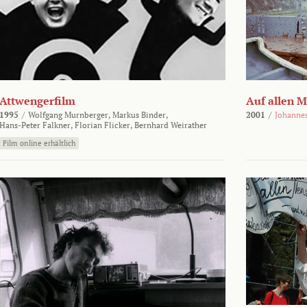
Attwengerfilm
Auf allen 
1995
/
Wolfgang Murnberger,
Markus Binder,
2001
/
Johanne
Hans-Peter Falkner,
Florian Flicker,
Bernhard Weirather
Film online erhältlich