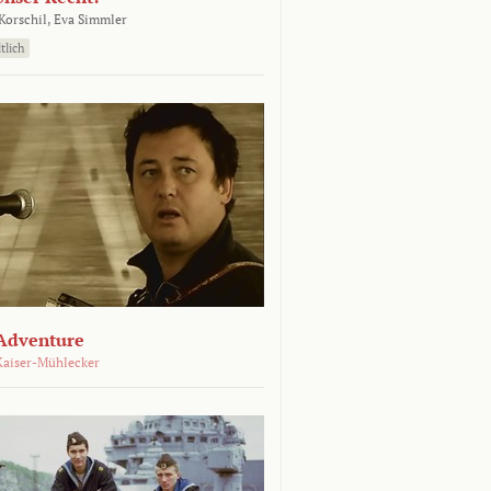
orschil,
Eva Simmler
tlich
Adventure
Kaiser-Mühlecker