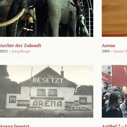
Archiv der Zukunft
Arena
2023
/
Joerg Burger
2009
/
Günter 
Arena besetzt
Artikel 7 –