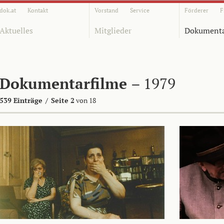
dok.at
Kontakt
Vorstand
Service
Förderer
F
Aktuelles
Mitglieder
Dokumenta
Dokumentarfilme
– 1979
539 Einträge
/
Seite 2
von 18