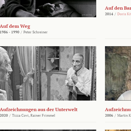
Auf den Ba
2014
/
Doris Ki
Auf dem Weg
1986 - 1990
/
Peter Schreiner
Aufzeichnungen aus der Unterwelt
Aufzeichnu
2020
/
Tizza Covi,
Rainer Frimmel
2006
/
Martin 