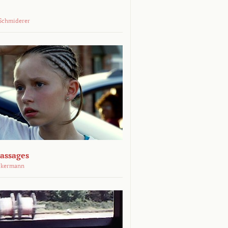
Schmiderer
assages
ckermann