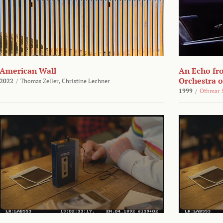
American Wall
An Echo fr
Orchestra 
2022
/
Thomas Zeller,
Christine Lechner
1999
/
Othmar 