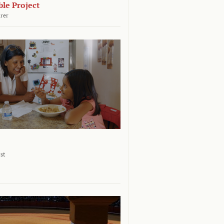
le Project
rer
st