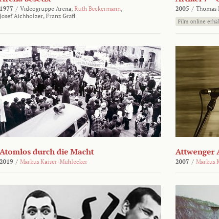
1977
/
Videogruppe Arena,
Ruth Beckermann
,
2005
/
Thomas K
Josef Aichholzer,
Franz Grafl
Film online erhäl
Atomlos durch die Macht
Attwenger 
2019
/
Markus Kaiser-Mühlecker
2007
/
Markus 