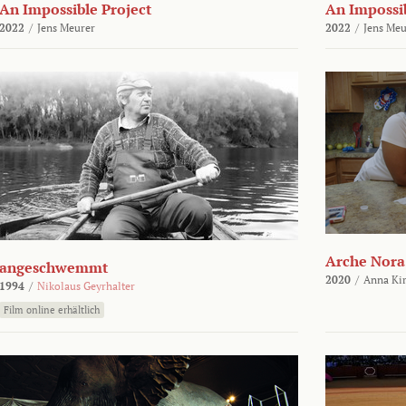
An Impossible Project
An Impossib
2022
/
Jens Meurer
2022
/
Jens Meu
Arche Nora
angeschwemmt
2020
/
Anna Kir
1994
/
Nikolaus Geyrhalter
Film online erhältlich