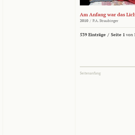
Am Anfang war das Lic
2010
/
P.A. Straubinger
539 Einträge
/
Seite 1
von 
Seitenanfang