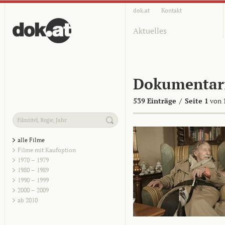
dok.at
Kontakt
Aktuelles
Dokumentar
539 Einträge
/
Seite 1
von 
alle Filme
Filme mit Kaufoption
1970 – 1979
1980 – 1989
1990 – 1999
2000 – 2009
ab 2010