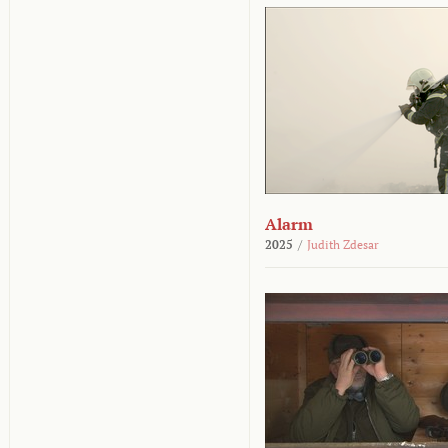
Alarm
2025
/
Judith Zdesar