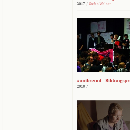
2017
/
Stefan Wolner
#unibrennt - Bildungspr
2010
/