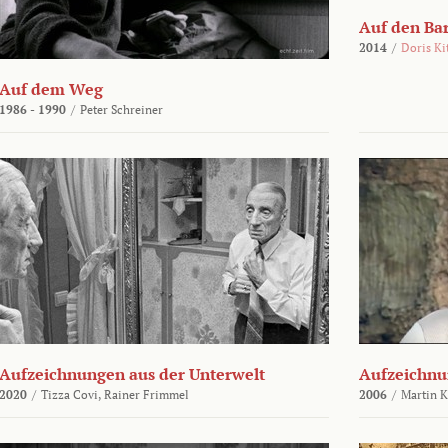
Auf den Ba
2014
/
Doris Ki
Auf dem Weg
1986 - 1990
/
Peter Schreiner
Aufzeichnungen aus der Unterwelt
Aufzeichnu
2020
/
Tizza Covi,
Rainer Frimmel
2006
/
Martin 