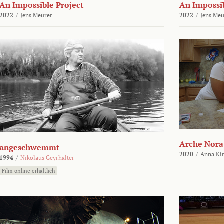
An Impossible Project
An Impossib
2022
/
Jens Meurer
2022
/
Jens Meu
Arche Nora
angeschwemmt
2020
/
Anna Kir
1994
/
Nikolaus Geyrhalter
Film online erhältlich