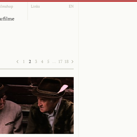
ilmshop
Links
EN
rfilme
1
2
3
4
5
…
17
18