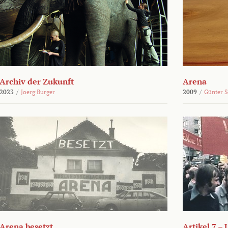
Archiv der Zukunft
Arena
2023
/
Joerg Burger
2009
/
Günter 
Arena besetzt
Artikel 7 –