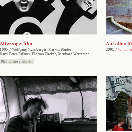
Attwengerfilm
Auf allen 
1995
/
Wolfgang Murnberger,
Markus Binder,
2001
/
Johanne
Hans-Peter Falkner,
Florian Flicker,
Bernhard Weirather
Film online erhältlich