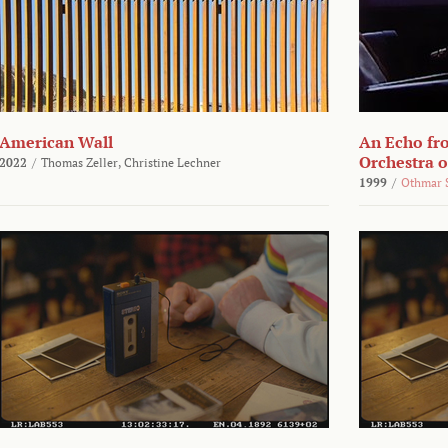
American Wall
An Echo fr
Orchestra 
2022
/
Thomas Zeller,
Christine Lechner
1999
/
Othmar 