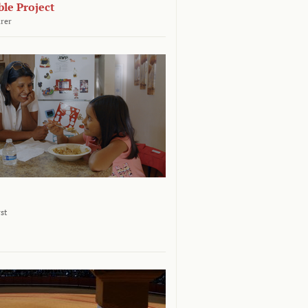
le Project
rer
st