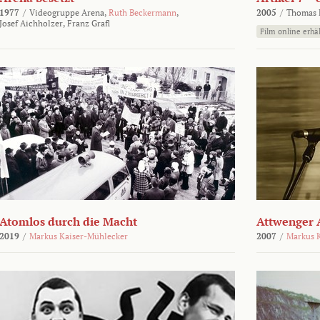
1977
/
Videogruppe Arena,
Ruth Beckermann
,
2005
/
Thomas K
Josef Aichholzer,
Franz Grafl
Film online erhäl
Atomlos durch die Macht
Attwenger 
2019
/
Markus Kaiser-Mühlecker
2007
/
Markus 