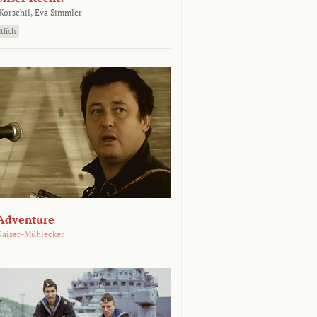
orschil,
Eva Simmler
tlich
Adventure
Kaiser-Mühlecker