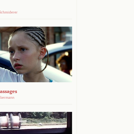
Schmiderer
assages
ckermann