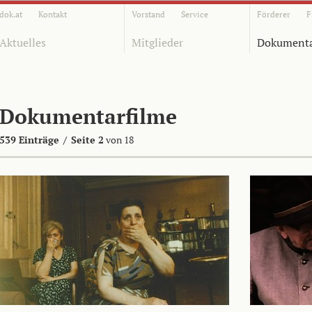
dok.at
Kontakt
Vorstand
Service
Förderer
F
Aktuelles
Mitglieder
Dokumenta
Dokumentarfilme
539 Einträge
/
Seite 2
von 18