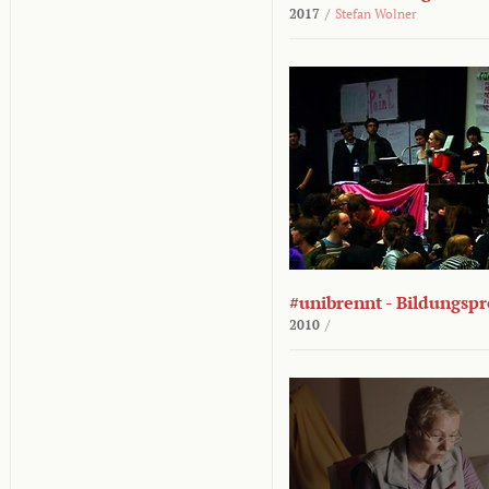
2017
/
Stefan Wolner
#unibrennt - Bildungspr
2010
/