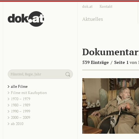
dok.at
Kontakt
Aktuelles
Dokumentar
539 Einträge
/
Seite 1
von 
alle Filme
Filme mit Kaufoption
1970 – 1979
1980 – 1989
1990 – 1999
2000 – 2009
ab 2010