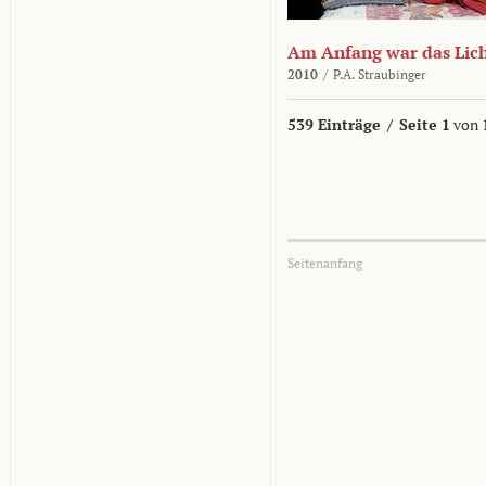
Am Anfang war das Lic
2010
/
P.A. Straubinger
539 Einträge
/
Seite 1
von 
Seitenanfang