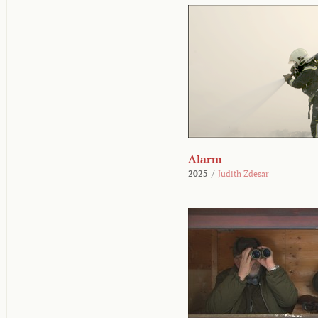
Alarm
2025
/
Judith Zdesar