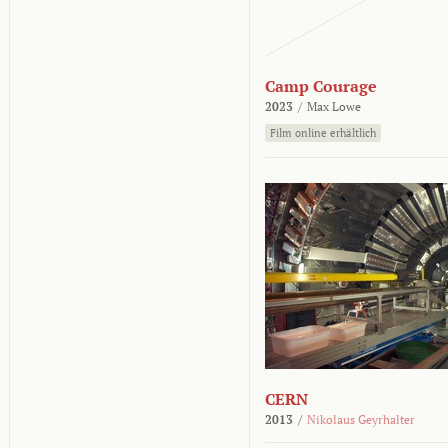
Camp Courage
2023
/
Max Lowe
Film online erhältlich
CERN
2013
/
Nikolaus Geyrhalter