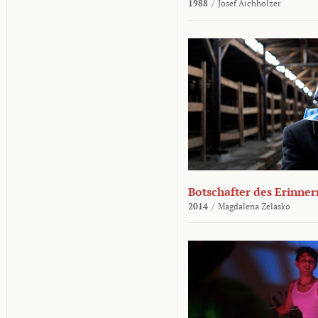
1988
/
Josef Aichholzer
Botschafter des Erinner
2014
/
Magdalena Żelasko