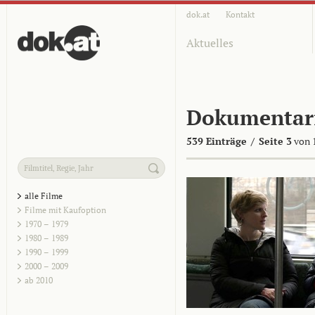
dok.at
Kontakt
Aktuelles
Dokumentar
539 Einträge
/
Seite 3
von 
alle Filme
Filme mit Kaufoption
1970 – 1979
1980 – 1989
1990 – 1999
2000 – 2009
ab 2010