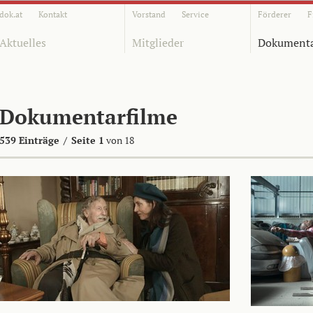
dok.at
Kontakt
Vorstand
Service
Förderer
F
Aktuelles
Mitglieder
Dokumenta
Dokumentarfilme
539 Einträge
/
Seite 1
von 18