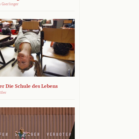
 Gierlinger
r Die Schule des Lebens
ttler