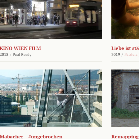
KINO WIEN FILM
Liebe ist st
2018
/
Paul Rosdy
2019
/
Patricia
Mabacher – #ungebrochen
Remapping 