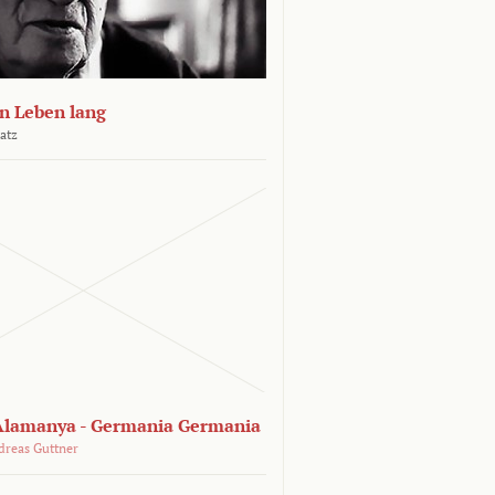
n Leben lang
atz
lamanya - Germania Germania
dreas Guttner