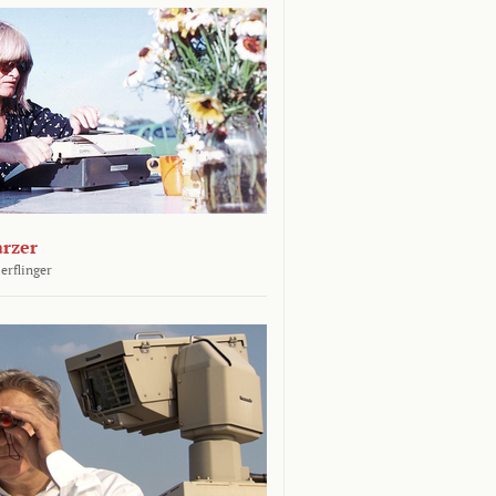
arzer
erflinger