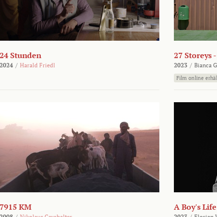
24 Stunden
27 Storeys 
2024
/
Harald Friedl
2023
/
Bianca G
Film online erhäl
7915 KM
A Boy's Life
2008
/
Nikolaus Geyrhalter
2023
/
Florian 