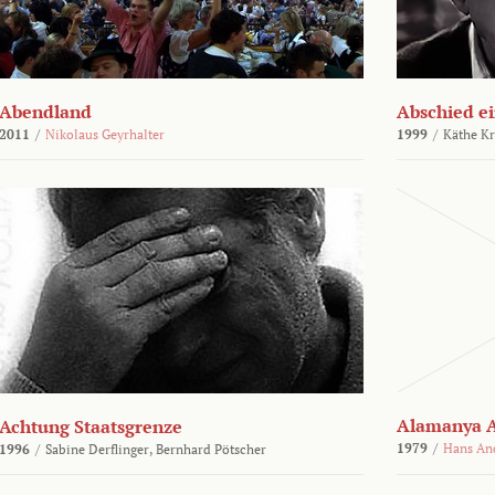
Abendland
Abschied ei
2011
/
Nikolaus Geyrhalter
1999
/
Käthe Kr
Alamanya A
Achtung Staatsgrenze
1979
/
Hans An
1996
/
Sabine Derflinger,
Bernhard Pötscher