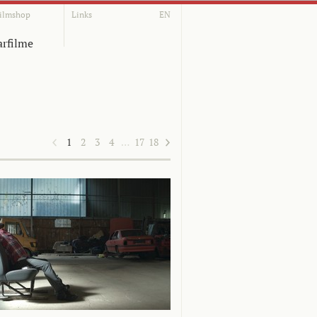
ilmshop
Links
EN
rfilme
1
2
3
4
…
17
18