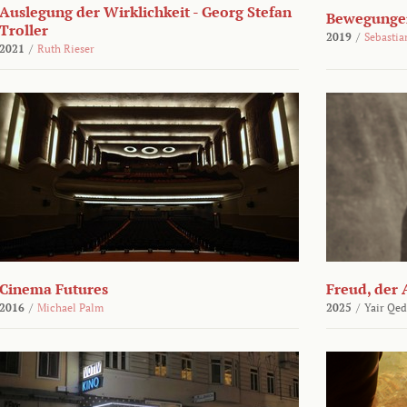
Auslegung der Wirklichkeit - Georg Stefan
Bewegungen
Troller
2019
/
Sebasti
2021
/
Ruth Rieser
Cinema Futures
Freud, der 
2016
/
Michael Palm
2025
/
Yair Qed