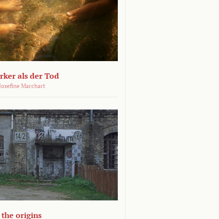
ärker als der Tod
 Josefine Marchart
the origins