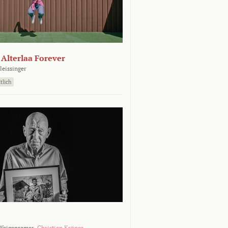
- Alterlaa Forever
leissinger
tlich
Weigensamer,
Christian Krönes