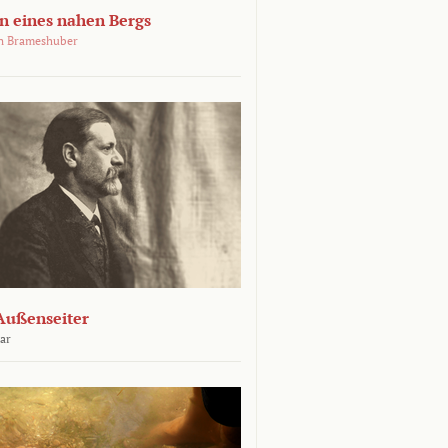
 eines nahen Bergs
an Brameshuber
Außenseiter
ar