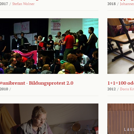
2017
/
Stefan Wolner
2018
/
Johannes
#unibrennt - Bildungsprotest 2.0
1+1=100 ode
2010
/
2012
/
Doris Ki