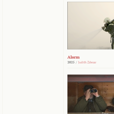
Alarm
2025
/
Judith Zdesar