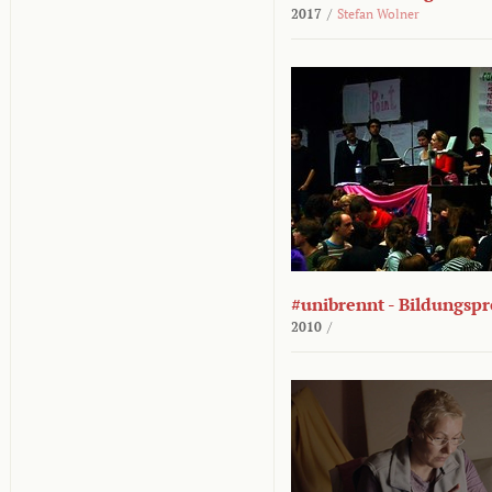
2017
/
Stefan Wolner
#unibrennt - Bildungspr
2010
/