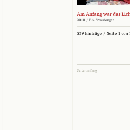
Am Anfang war das Lic
2010
/
P.A. Straubinger
539 Einträge
/
Seite 1
von 
Seitenanfang