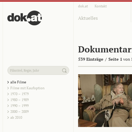
dok.at
Kontakt
Aktuelles
Dokumentar
539 Einträge
/
Seite 1
von 
alle Filme
Filme mit Kaufoption
1970 – 1979
1980 – 1989
1990 – 1999
2000 – 2009
ab 2010