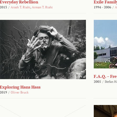
Everyday Rebellion
Exile Famil
2013
/
Arash T. Riahi
,
Arman T. Riahi
1994 - 2006
/
A
F.A.Q. – Fr
2005
/
Stefan H
Exploring Hans Hass
2019
/
Oliver Bruck