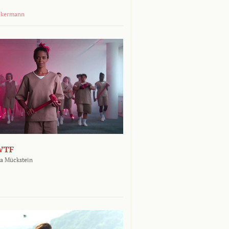
ckermann
WTF
a Mückstein