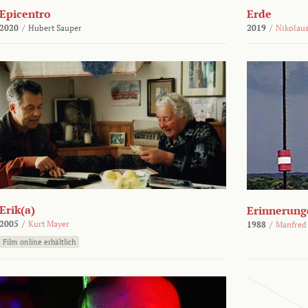
Epicentro
Erde
2020
/
Hubert Sauper
2019
/
Nikolaus
Erik(a)
Erinnerung
2005
/
Kurt Mayer
1988
/
Manfred
Film online erhältlich