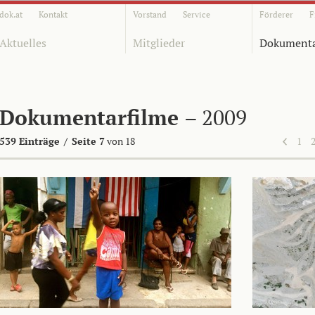
dok.at
Kontakt
Vorstand
Service
Förderer
F
Aktuelles
Mitglieder
Dokumenta
Dokumentarfilme
– 2009
539 Einträge
/
Seite 7
von 18
1