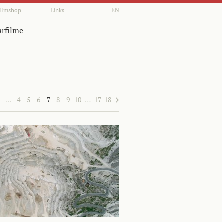
ilmshop
Links
EN
rfilme
2
…
4
5
6
7
8
9
10
…
17
18