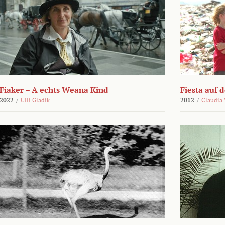
Fiaker – A echts Weana Kind
Fiesta auf 
2022
/
Ulli Gladik
2012
/
Claudia