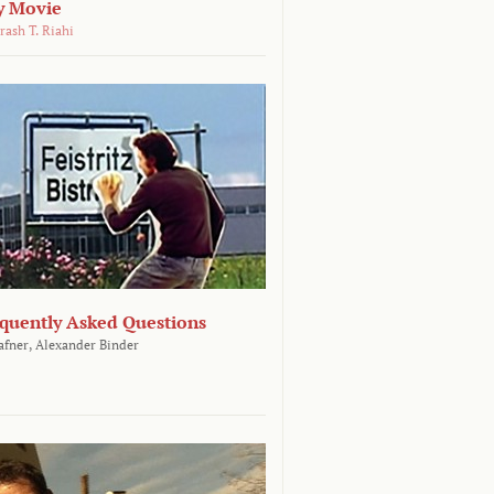
y Movie
rash T. Riahi
equently Asked Questions
afner,
Alexander Binder