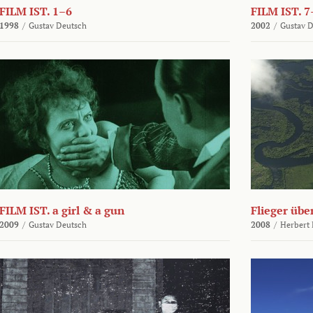
FILM IST. 1–6
FILM IST. 7
1998
/
Gustav Deutsch
2002
/
Gustav 
FILM IST. a girl & a gun
Flieger üb
2009
/
Gustav Deutsch
2008
/
Herbert 