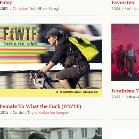
Fatsy
Favoriten
2007
/
Christian Tod
,
Oliver Stangl
2024
/
Ruth Be
Feminism 
2023
/
Katharin
Female To What the Fuck (FtWTF)
2015
/
Cordula Thym,
Katharina Lampert