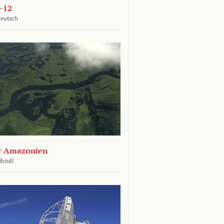
–12
Deutsch
er Amazonien
Brödl