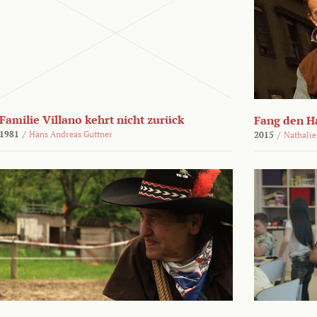
Familie Villano kehrt nicht zurück
Fang den H
1981
/
Hans Andreas Guttner
2015
/
Nathalie