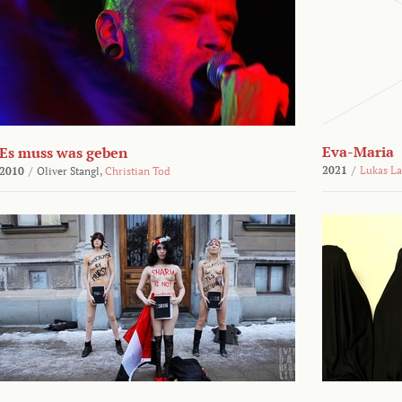
Eva-Maria
Es muss was geben
2021
/
Lukas L
2010
/
Oliver Stangl,
Christian Tod