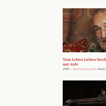
Vom Leben Lieben Sterb
mit Aids
1993
/
Manfred Neuwirth
,
Walter