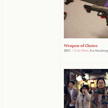
Weapon of Choice
2017
/
Fritz Ofner
,
Eva Hausberg