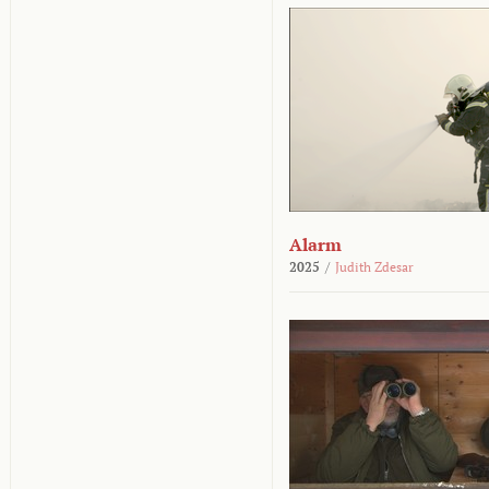
Alarm
2025
/
Judith Zdesar