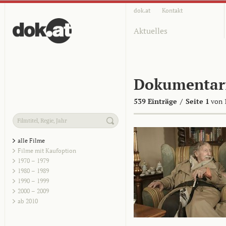
dok.at
Kontakt
Aktuelles
Dokumentar
539 Einträge
/
Seite 1
von 
alle Filme
Filme mit Kaufoption
1970 – 1979
1980 – 1989
1990 – 1999
2000 – 2009
ab 2010