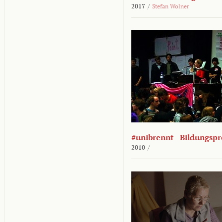
2017
/
Stefan Wolner
#unibrennt - Bildungspr
2010
/