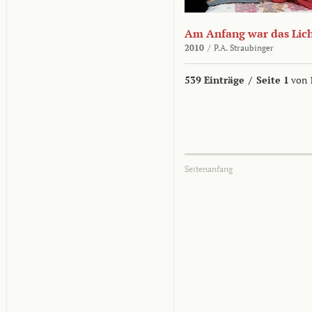
Am Anfang war das Lic
2010
/
P.A. Straubinger
539 Einträge
/
Seite 1
von 
Seitenanfang