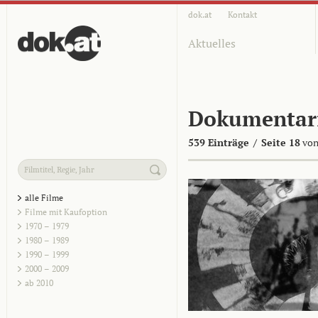
dok.at
Kontakt
Aktuelles
Dokumentar
539 Einträge
/
Seite 18
von
alle Filme
Filme mit Kaufoption
1970 – 1979
1980 – 1989
1990 – 1999
2000 – 2009
ab 2010