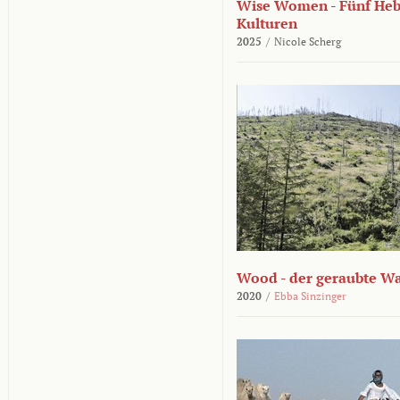
Wise Women - Fünf He
Kulturen
2025
/
Nicole Scherg
Wood - der geraubte W
2020
/
Ebba Sinzinger