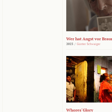
Wer hat Angst vor Brau
2023
/
Günter Schwaiger
Whores´Glory