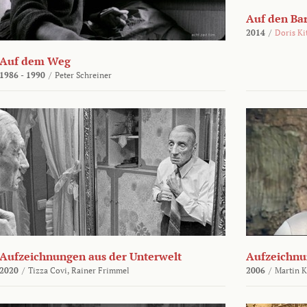
Auf den Ba
2014
/
Doris Ki
Auf dem Weg
1986 - 1990
/
Peter Schreiner
Aufzeichnungen aus der Unterwelt
Aufzeichnu
2020
/
Tizza Covi,
Rainer Frimmel
2006
/
Martin 