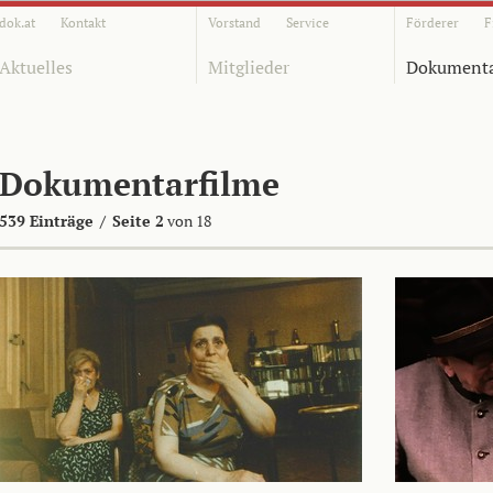
dok.at
Kontakt
Vorstand
Service
Förderer
F
Aktuelles
Mitglieder
Dokumenta
Dokumentarfilme
539 Einträge
/
Seite 2
von 18