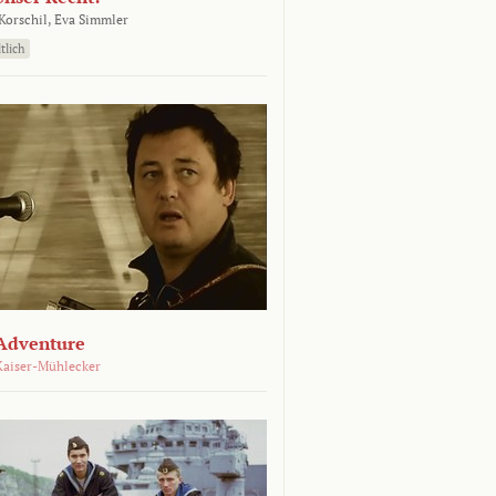
orschil,
Eva Simmler
tlich
Adventure
Kaiser-Mühlecker