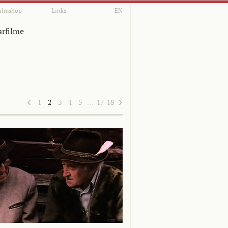
ilmshop
Links
EN
rfilme
1
2
3
4
5
…
17
18