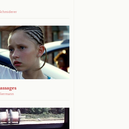
Schmiderer
assages
ckermann