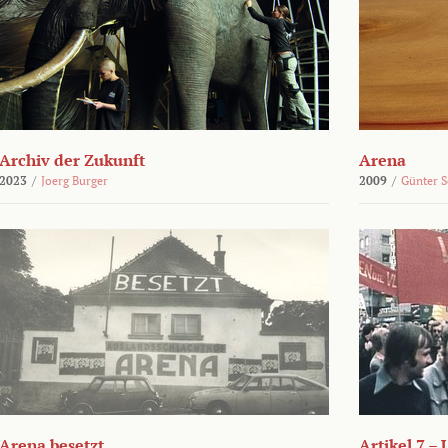
Archiv der Zukunft
Arena
2023
/
Joerg Burger
2009
/
Günter 
Arena besetzt
Artikel 7 –