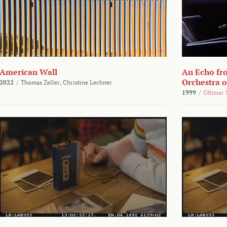
American Wall
An Echo fr
Orchestra 
2022
/
Thomas Zeller,
Christine Lechner
1999
/
Othmar 