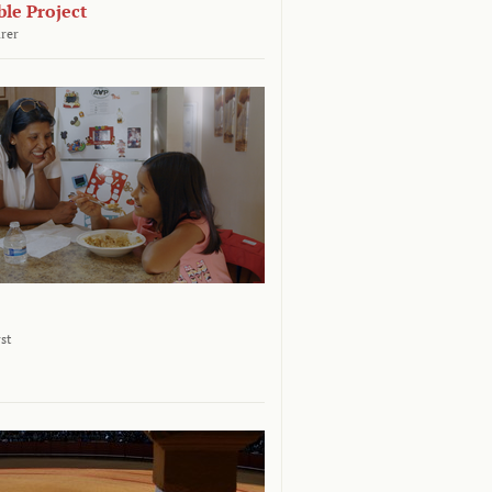
le Project
rer
st