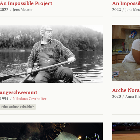
An Impossible Project
An Impossib
2022
/
Jens Meurer
2022
/
Jens Meu
Arche Nora
angeschwemmt
2020
/
Anna Kir
1994
/
Nikolaus Geyrhalter
Film online erhältlich