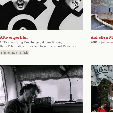
Attwengerfilm
Auf allen 
1995
/
Wolfgang Murnberger,
Markus Binder,
2001
/
Johanne
Hans-Peter Falkner,
Florian Flicker,
Bernhard Weirather
Film online erhältlich