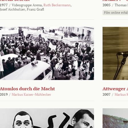
1977
/
Videogruppe Arena,
Ruth Beckermann
,
2005
/
Thomas K
Josef Aichholzer,
Franz Grafl
Film online erhäl
Atomlos durch die Macht
Attwenger 
2019
/
Markus Kaiser-Mühlecker
2007
/
Markus 