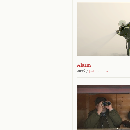
Alarm
2025
/
Judith Zdesar