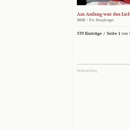
Am Anfang war das Lic
2010
/
P.A. Straubinger
539 Einträge
/
Seite 1
von 
Seitenanfang