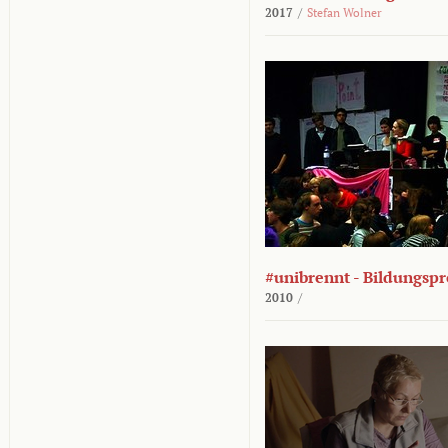
2017
/
Stefan Wolner
#unibrennt - Bildungspr
2010
/