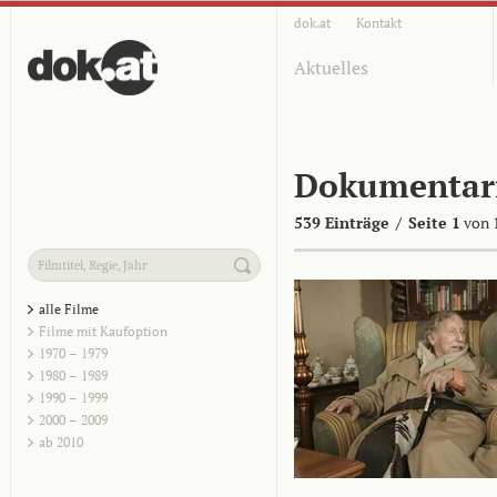
dok.at
Kontakt
Aktuelles
Dokumentar
539 Einträge
/
Seite 1
von 
alle Filme
Filme mit Kaufoption
1970 – 1979
1980 – 1989
1990 – 1999
2000 – 2009
ab 2010