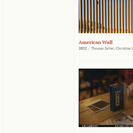
American Wall
2022
/
Thomas Zeller,
Christine 