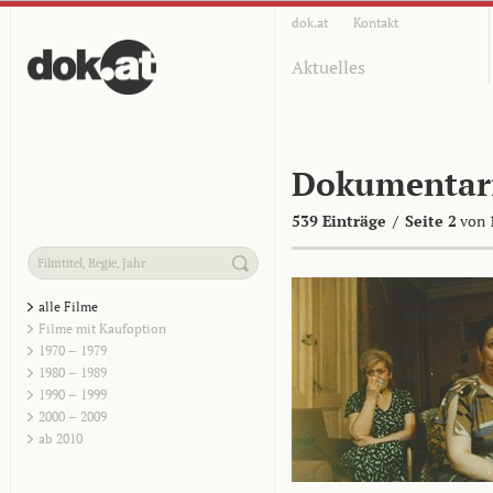
dok.at
Kontakt
Aktuelles
Dokumentar
539 Einträge
/
Seite 2
von 
alle Filme
Filme mit Kaufoption
1970 – 1979
1980 – 1989
1990 – 1999
2000 – 2009
ab 2010