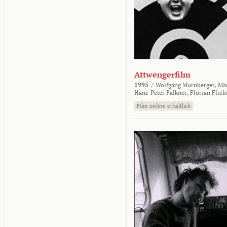
Attwengerfilm
1995
/
Wolfgang Murnberger,
Mar
Hans-Peter Falkner,
Florian Flick
Film online erhältlich