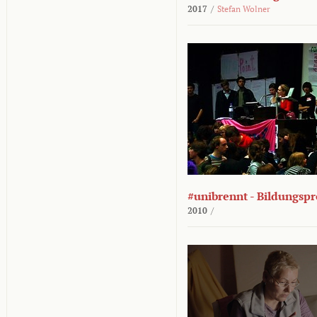
2017
/
Stefan Wolner
#unibrennt - Bildungspr
2010
/