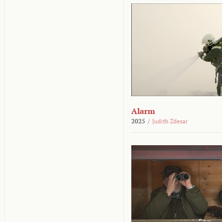
Alarm
2025
/
Judith Zdesar