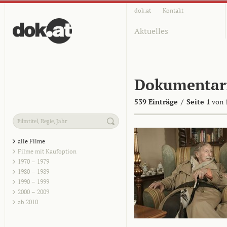
dok.at
Kontakt
Aktuelles
Dokumentar
539 Einträge
/
Seite 1
von 
alle Filme
Filme mit Kaufoption
1970 – 1979
1980 – 1989
1990 – 1999
2000 – 2009
ab 2010