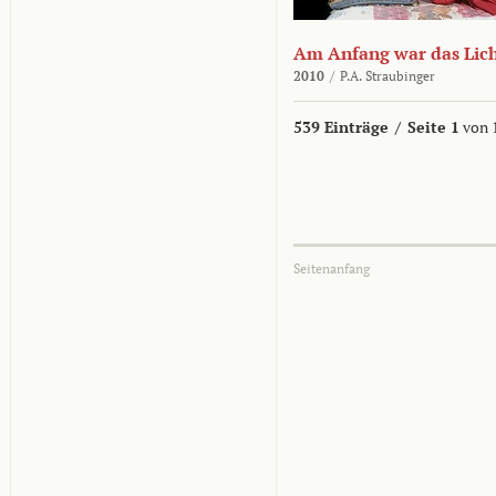
Am Anfang war das Lic
2010
/
P.A. Straubinger
539 Einträge
/
Seite 1
von 
Seitenanfang