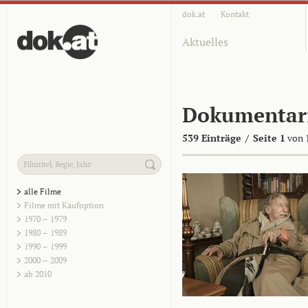
dok.at
Kontakt
Aktuelles
Dokumentar
539 Einträge
/
Seite 1
von 
alle Filme
Filme mit Kaufoption
1970 – 1979
1980 – 1989
1990 – 1999
2000 – 2009
ab 2010