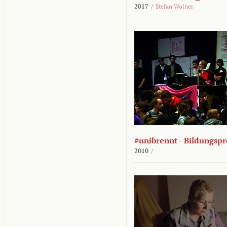
2017
/
Stefan Wolner
#unibrennt - Bildungspr
2010
/