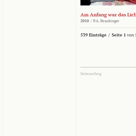
Am Anfang war das Lic
2010
/
P.A. Straubinger
539 Einträge
/
Seite 1
von 
Seitenanfang