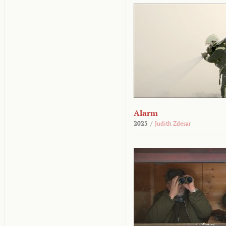
Alarm
2025
/
Judith Zdesar