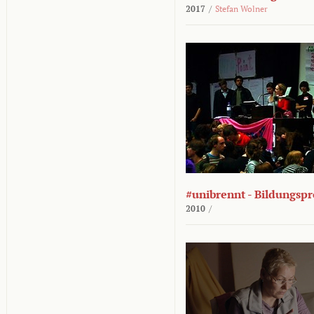
2017
/
Stefan Wolner
#unibrennt - Bildungspr
2010
/