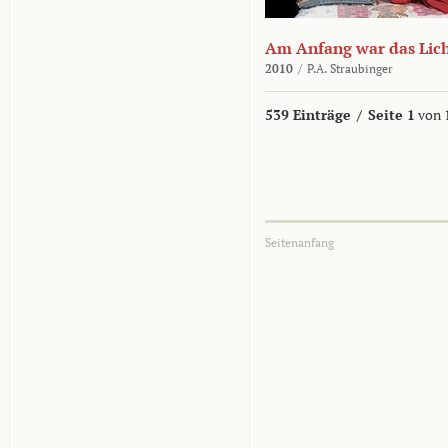
Am Anfang war das Lic
2010
/
P.A. Straubinger
539 Einträge
/
Seite 1
von 
Seitenanfang