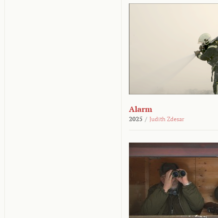
Alarm
2025
/
Judith Zdesar