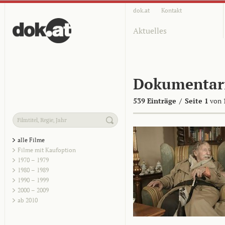
dok.at
Kontakt
Aktuelles
Dokumentar
539 Einträge
/
Seite 1
von 
alle Filme
Filme mit Kaufoption
1970 – 1979
1980 – 1989
1990 – 1999
2000 – 2009
ab 2010