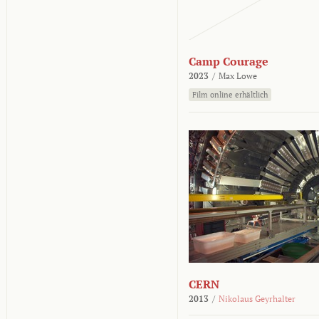
Camp Courage
2023
/
Max Lowe
Film online erhältlich
CERN
2013
/
Nikolaus Geyrhalter