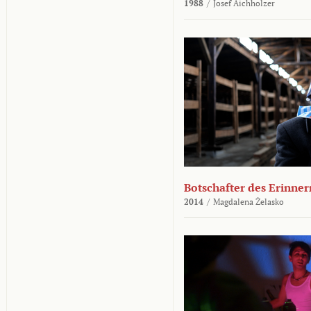
1988
/
Josef Aichholzer
Botschafter des Erinner
2014
/
Magdalena Żelasko