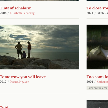
Tintenfischalarm
To close yo
2006
/
Elisabeth Scharang
2024
/
Jakob Ca
Tomorrow you will leave
Too soon fo
2012
/
Martin Nguyen
2001
/
Katharin
Film online erhäl
Totó