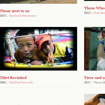
Those Who
Those next to us
2013
/
Ruth Be
2023
/
Bernhard Hetzenauer
Tibet Revisited
Tiere und 
2005
/
Manfred Neuwirth
2017
/
Flavio M