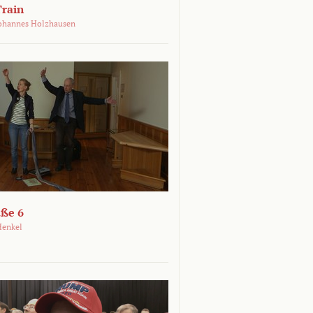
Train
ohannes Holzhausen
aße 6
Henkel