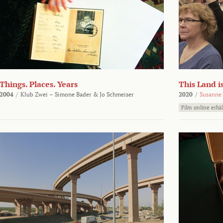
Things. Places. Years
This Land i
2004
/
Klub Zwei – Simone Bader & Jo Schmeiser
2020
/
Susanne 
Film online erhäl