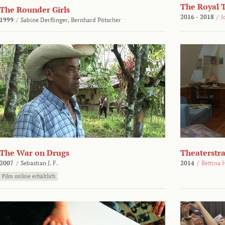
The Royal 
The Rounder Girls
2016 - 2018
/
J
1999
/
Sabine Derflinger,
Bernhard Pötscher
The War on Drugs
Theaterstr
2007
/
Sebastian J. F.
2014
/
Bettina 
Film online erhältlich