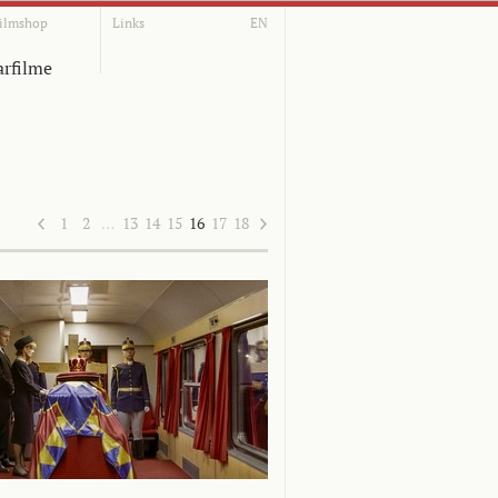
ilmshop
Links
EN
rfilme
1
2
…
13
14
15
16
17
18