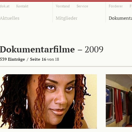
dok.at
Kontakt
Vorstand
Service
Förderer
F
Aktuelles
Mitglieder
Dokumenta
Dokumentarfilme
– 2009
539 Einträge
/
Seite 16
von 18