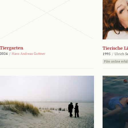
Tiergarten
Tierische L
2024
/
Hans Andreas Guttner
1995
/
Ulrich S
Film online erhäl