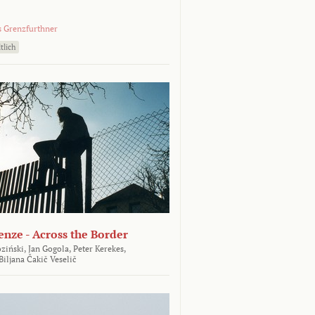
 Grenzfurthner
tlich
enze - Across the Border
ziński,
Jan Gogola,
Peter Kerekes,
Biljana Čakič Veselič