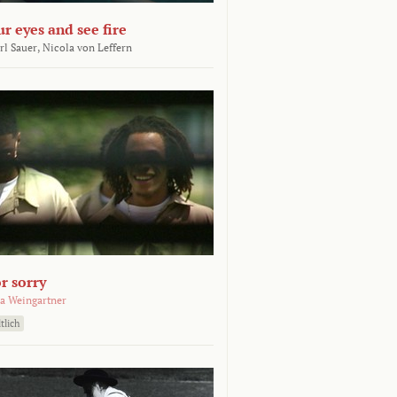
ur eyes and see fire
rl Sauer,
Nicola von Leffern
r sorry
a Weingartner
tlich