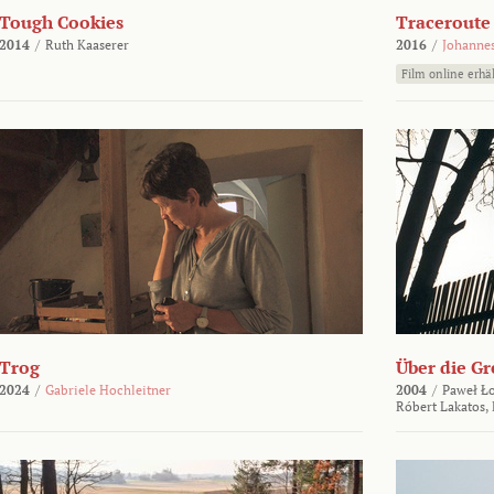
Tough Cookies
Traceroute
2014
/
Ruth Kaaserer
2016
/
Johannes
Film online erhäl
Trog
Über die Gr
2024
/
Gabriele Hochleitner
2004
/
Paweł Ło
Róbert Lakatos,