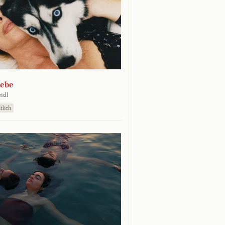
iebe
eidl
tlich