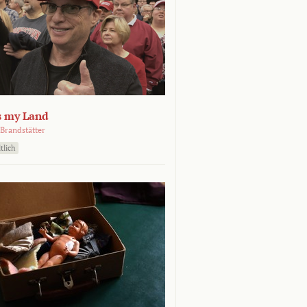
s my Land
Brandstätter
tlich